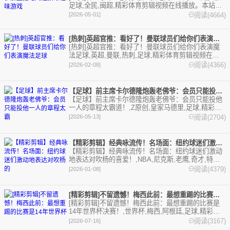
足球,全民,闽超,精彩体育剪辑视频在线播放。本站提
供最全的篮球视频足球视频,集锦,录像。
阅读(4664)
[2026-05-01]
[热刺]英超官推：看好了！曼联球员们给你们表演魔法足球
[热刺]英超官推：看好了！曼联球员们给你们表演魔
法足球,英超,曼联,热刺,足球,精彩体育剪辑视频在线
播放。本站提供最全的篮球视频足球视频,集锦,录
阅读(4366)
[2026-02-08]
像。
【足球】前主席卡尔德隆炮轰老佛爷：会员只能投他一人的章程太霸
【足球】前主席卡尔德隆炮轰老佛爷：会员只能投他
一人的章程太霸道！,Z原创,皇家马德里,足球,精彩体
育剪辑视频在线播放。本站提供最全的篮球视频足球
阅读(2704)
[2026-05-13]
视频,集锦,录像。
【精彩剪辑】经典咏流传！名场面：纽约球迷们激动地表达对吹杨的
【精彩剪辑】经典咏流传！名场面：纽约球迷们激动
地表达对吹杨的喜爱！,NBA,尼克斯,老鹰,奇才,特雷-
杨,篮球,精彩体育剪辑视频在线播放。本站提供最全
阅读(4379)
[2026-01-08]
的篮球视频足球视频,集锦,录像。
[精彩剪辑]不留遗憾！梅西此前：最想重踢的比赛是14年世界杯
[精彩剪辑]不留遗憾！梅西此前：最想重踢的比赛是
14年世界杯决赛！,世界杯,梅西,阿根廷,足球,精彩体
育剪辑视频在线播放。本站提供最全的篮球视频足球
阅读(3167)
[2026-07-16]
视频,集锦,录像。