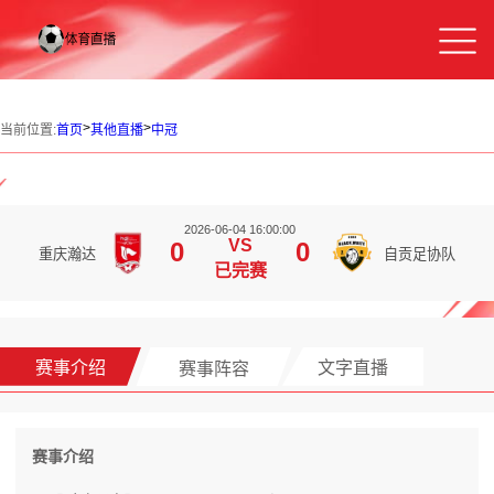
>
>
当前位置:
首页
其他直播
中冠
2026-06-04 16:00:00
VS
0
0
重庆瀚达
自贡足协队
已完赛
赛事介绍
赛事阵容
文字直播
赛事介绍