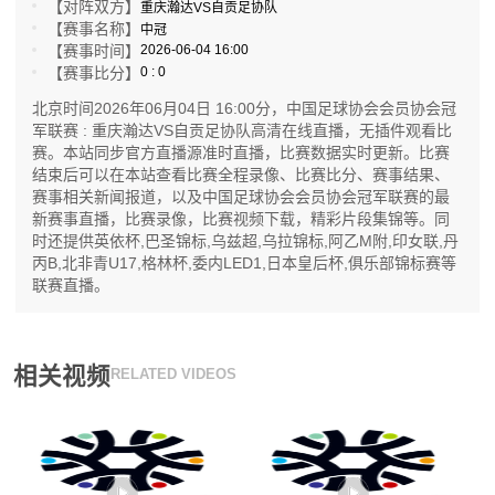
【对阵双方】
重庆瀚达VS自贡足协队
【赛事名称】
中冠
【赛事时间】
2026-06-04 16:00
【赛事比分】
0 : 0
北京时间2026年06月04日 16:00分，中国足球协会会员协会冠
军联赛 : 重庆瀚达VS自贡足协队高清在线直播，无插件观看比
赛。本站同步官方直播源准时直播，比赛数据实时更新。比赛
结束后可以在本站查看比赛全程录像、比赛比分、赛事结果、
赛事相关新闻报道，以及中国足球协会会员协会冠军联赛的最
新赛事直播，比赛录像，比赛视频下载，精彩片段集锦等。同
时还提供英依杯,巴圣锦标,乌兹超,乌拉锦标,阿乙M附,印女联,丹
丙B,北非青U17,格林杯,委内LED1,日本皇后杯,俱乐部锦标赛等
联赛直播。
相关视频
RELATED VIDEOS