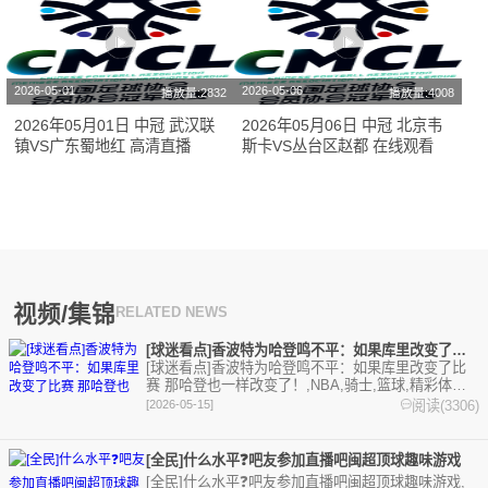
2026-05-01
2026-05-06
播放量:2832
播放量:4008
2026年05月01日 中冠 武汉联
2026年05月06日 中冠 北京韦
镇VS广东蜀地红 高清直播
斯卡VS丛台区赵都 在线观看
视频/集锦
RELATED NEWS
[球迷看点]香波特为哈登鸣不平：如果库里改变了比赛 那哈登也
[球迷看点]香波特为哈登鸣不平：如果库里改变了比
赛 那哈登也一样改变了！,NBA,骑士,篮球,精彩体育
剪辑视频在线播放。本站提供最全的篮球视频足球视
阅读(3306)
[2026-05-15]
频,集锦,录像。
[全民]什么水平❓️吧友参加直播吧闽超顶球趣味游戏
[全民]什么水平❓️吧友参加直播吧闽超顶球趣味游戏,