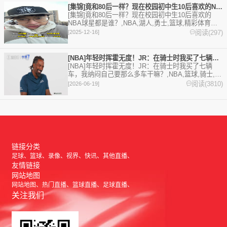
[集锦]竟和80后一样？现在校园初中生10后喜欢的NBA球星
[集锦]竟和80后一样？现在校园初中生10后喜欢的
NBA球星都是谁？,NBA,湖人,勇士,篮球,精彩体育剪
辑视频在线播放。本站提供最全的篮球视频足球视频,
阅读(297)
[2025-12-16]
集锦,录像。
[NBA]年轻时挥霍无度！JR：在骑士时我买了七辆车，我纳闷
[NBA]年轻时挥霍无度！JR：在骑士时我买了七辆
车，我纳闷自己要那么多车干嘛？,NBA,篮球,骑士,Z
原创,精彩体育剪辑视频在线播放。本站提供最全的篮
阅读(3810)
[2026-06-19]
球视频足球视频,集锦,录像。
链接分类
足球
篮球
录像
视界
快讯
其他直播
友情链接
网站地图
网站地图
热门直播
篮球直播
足球直播
关注我们