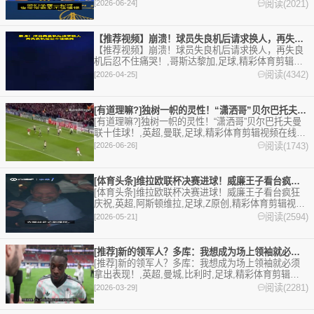
育剪辑视频在线播放。本站提供最全的篮球视频足球
阅读(2021)
[2026-06-24]
视频,集锦,录像。
【推荐视频】崩溃！球员失良机后请求换人，再失良机后忍不住痛哭
【推荐视频】崩溃！球员失良机后请求换人，再失良
机后忍不住痛哭！,哥斯达黎加,足球,精彩体育剪辑视
频在线播放。本站提供最全的篮球视频足球视频,集
阅读(4342)
[2026-04-25]
锦,录像。
[有道理嘛?]独树一帜的灵性！“潇洒哥”贝尔巴托夫曼联十佳球
[有道理嘛?]独树一帜的灵性！“潇洒哥”贝尔巴托夫曼
联十佳球！,英超,曼联,足球,精彩体育剪辑视频在线播
放。本站提供最全的篮球视频足球视频,集锦,录像。
阅读(1743)
[2026-06-26]
[体育头条]维拉欧联杯决赛进球！威廉王子看台疯狂庆祝
[体育头条]维拉欧联杯决赛进球！威廉王子看台疯狂
庆祝,英超,阿斯顿维拉,足球,Z原创,精彩体育剪辑视频
在线播放。本站提供最全的篮球视频足球视频,集锦,
阅读(2594)
[2026-05-21]
录像。
[推荐]新的领军人？多库：我想成为场上领袖就必须拿出表现！
[推荐]新的领军人？多库：我想成为场上领袖就必须
拿出表现！,英超,曼城,比利时,足球,精彩体育剪辑视
频在线播放。本站提供最全的篮球视频足球视频,集
阅读(2281)
[2026-03-29]
锦,录像。