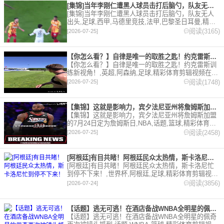
[集锦]当年李刚仁遭黑人球员击打后脑勺，队友无人出头
[集锦]当年李刚仁遭黑人球员击打后脑勺，队友无人
出头,足球,西甲,马德里竞技,法甲,巴黎圣日耳曼,精彩
体育剪辑视频在线播放。本站提供最全的篮球视频足
阅读(3165)
[2026-07-25]
球视频,集锦,录像。
【你怎么看？】自律是唯一的取胜之匙！约克雷斯训练新视角！
【你怎么看？】自律是唯一的取胜之匙！约克雷斯训
练新视角！,英超,阿森纳,足球,精彩体育剪辑视频在线
播放。本站提供最全的篮球视频足球视频,集锦,录
阅读(1748)
[2026-07-25]
像。
【集锦】这就是影响力，宾夕法尼亚州将詹姆斯加盟的7月24日定
【集锦】这就是影响力，宾夕法尼亚州将詹姆斯加盟
的7月24日定为詹姆斯日,NBA,话题,篮球,精彩体育剪
辑视频在线播放。本站提供最全的篮球视频足球视频,
阅读(2458)
[2026-07-25]
集锦,录像。
[阿根廷]有目共睹！阿根廷民众太热情，斯卡洛尼忙到停不下来！
[阿根廷]有目共睹！阿根廷民众太热情，斯卡洛尼忙
到停不下来！,世界杯,阿根廷,足球,精彩体育剪辑视频
在线播放。本站提供最全的篮球视频足球视频,集锦,
阅读(3856)
[2026-07-24]
录像。
【话题】逃无可逃！在酒店备战WNBA全明星的佩奇再次被镜头抓
【话题】逃无可逃！在酒店备战WNBA全明星的佩奇