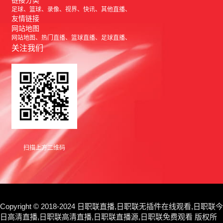
足球
篮球
录像
视界
快讯
其他直播
友情链接
网站地图
网站地图
热门直播
篮球直播
足球直播
关注我们
扫描上方二维码
Copyright © 2018-2024 日职联直播,日职联无插件在线观看,日职联今
日高清直播,日职联高清直播,日职联直播源,日职联免费观看 版权所