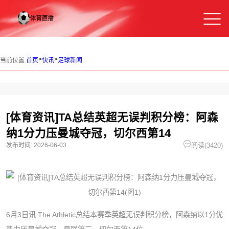
>
>
当前位置:
首页
快讯
足球新闻
[体育资讯]TA总结英超无误判积分榜：阿森
纳1分力压曼城夺冠，切尔西第14
发布时间:
2026-06-03
阅读(
3420)
6月3日讯
The Athletic总结本赛季英超无误判积分榜，阿森纳以1分优