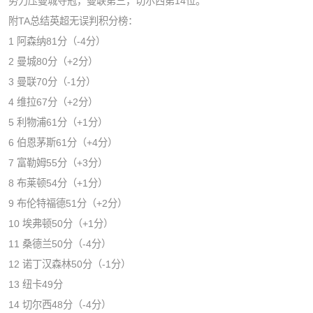
势力压曼城夺冠，曼联第三，切尔西第14位。
附TA总结英超无误判积分榜：
1 阿森纳81分（-4分）
2 曼城80分（+2分）
3 曼联70分（-1分）
4 维拉67分（+2分）
5 利物浦61分（+1分）
6 伯恩茅斯61分（+4分）
7 富勒姆55分（+3分）
8 布莱顿54分（+1分）
9 布伦特福德51分（+2分）
10 埃弗顿50分（+1分）
11 桑德兰50分（-4分）
12 诺丁汉森林50分（-1分）
13 纽卡49分
14 切尔西48分（-4分）