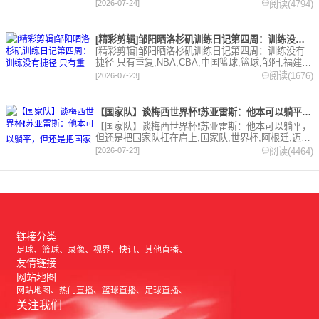
频在线播放。本站提供最全的篮球视频足球视频,集
阅读(4794)
[2026-07-24]
锦,录像。
[精彩剪辑]邹阳晒洛杉矶训练日记第四周：训练没有捷径 只有重
[精彩剪辑]邹阳晒洛杉矶训练日记第四周：训练没有
捷径 只有重复,NBA,CBA,中国篮球,篮球,邹阳,福建,
精彩体育剪辑视频在线播放。本站提供最全的篮球视
阅读(1676)
[2026-07-23]
频足球视频,集锦,录像。
【国家队】谈梅西世界杯❗苏亚雷斯：他本可以躺平，但还是把国家
【国家队】谈梅西世界杯❗苏亚雷斯：他本可以躺平，
但还是把国家队扛在肩上,国家队,世界杯,阿根廷,迈阿
密国际,足球,MLS,精彩体育剪辑视频在线播放。本站
阅读(4464)
[2026-07-23]
提供最全的篮球视频足球视频,集锦,录像。
链接分类
足球
篮球
录像
视界
快讯
其他直播
友情链接
网站地图
网站地图
热门直播
篮球直播
足球直播
关注我们