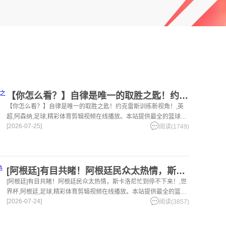
【你怎么看？】自律是唯一的取胜之匙！约克雷斯训练新视角！
【你怎么看？】自律是唯一的取胜之匙！约克雷斯训练新视角！,英
超,阿森纳,足球,精彩体育剪辑视频在线播放。本站提供最全的篮球视
[2026-07-25]
频足球视频,集锦,录像。
阅读(1749)
[阿根廷]有目共睹！阿根廷民众太热情，斯卡洛尼忙到停不下来！
[阿根廷]有目共睹！阿根廷民众太热情，斯卡洛尼忙到停不下来！,世
界杯,阿根廷,足球,精彩体育剪辑视频在线播放。本站提供最全的篮球
[2026-07-24]
视频足球视频,集锦,录像。
阅读(3857)