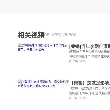
相关视频
RELATED VIDEOS
[集锦]当年李刚仁遭黑人球员击
马德里竞技,法甲,巴黎圣日耳
[2026-07-25]
供最全的篮球视频足球视频,集锦
【集锦】这就是影响力，宾夕法
詹姆斯日,NBA,话题,篮球,
[2026-07-25]
的篮球视频足球视频,集锦,录像