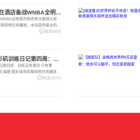
【话题】逃无可逃！在酒店备战WNBA全明星的佩奇再次被镜头抓
WNBA全明星的佩奇再次被镜头抓
体育剪辑视频在线播放。本站提供最全的篮
阅读(885)
[精彩剪辑]邹阳晒洛杉矶训练日记第四周：训练没有捷径 只有重
日记第四周：训练没有捷径 只有重
,邹阳,福建,精彩体育剪辑视频在线播放。
频,集锦,录像。
阅读(1676)