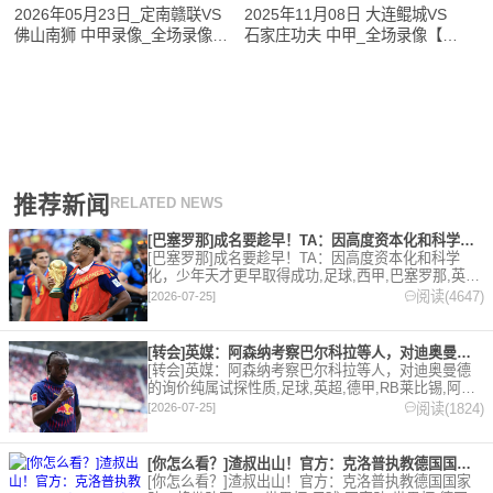
2026年05月23日_定南赣联VS
2025年11月08日 大连鲲城VS
佛山南狮 中甲录像_全场录像
石家庄功夫 中甲_全场录像【视
【视频集锦】
频集锦】
推荐新闻
RELATED NEWS
[巴塞罗那]成名要趁早！TA：因高度资本化和科学化，少年天才
[巴塞罗那]成名要趁早！TA：因高度资本化和科学
化，少年天才更早取得成功,足球,西甲,巴塞罗那,英
超,意甲,德甲,法甲。欢迎收藏本站，24小时为你更新
阅读(4647)
[2026-07-25]
最新的足球，篮球体育资讯。
[转会]英媒：阿森纳考察巴尔科拉等人，对迪奥曼德的询价纯属试
[转会]英媒：阿森纳考察巴尔科拉等人，对迪奥曼德
的询价纯属试探性质,足球,英超,德甲,RB莱比锡,阿森
纳,转会,法甲,巴黎圣日耳曼。欢迎收藏本站，24小时
阅读(1824)
[2026-07-25]
为你更新最新的足球，篮球体育资讯。
[你怎么看？]渣叔出山！官方：克洛普执教德国国家队，将带队至
[你怎么看？]渣叔出山！官方：克洛普执教德国国家