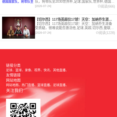
队，将带队至2030世界杯,足球,国家队,世界杯,德国,
克洛普,利物浦。欢迎收藏本站，24小时为你更新最新
阅读(666)
[2026-07-24]
的足球，篮球体育资讯。
【切尔西】117场英超仅17球！天空：加纳乔生涯备受质疑，很
【切尔西】117场英超仅17球！天空：加纳乔生涯备
受质疑，很难说能否激活他,足球,英超,切尔西,曼联,
阿斯顿维拉。欢迎收藏本站，24小时为你更新最新的
阅读(1228)
[2026-07-24]
足球，篮球体育资讯。
链接分类
足球
篮球
录像
视界
快讯
其他直播
友情链接
网站地图
网站地图
热门直播
篮球直播
足球直播
关注我们