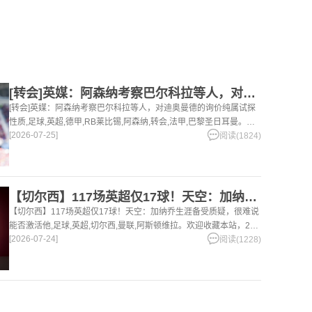
[转会]英媒：阿森纳考察巴尔科拉等人，对迪奥曼德的询价纯属试
[转会]英媒：阿森纳考察巴尔科拉等人，对迪奥曼德的询价纯属试探
性质,足球,英超,德甲,RB莱比锡,阿森纳,转会,法甲,巴黎圣日耳曼。欢
[2026-07-25]
迎收藏本站，24小时为你更新最新的足球，篮球体育资讯。
阅读(1824)
【切尔西】117场英超仅17球！天空：加纳乔生涯备受质疑，很
【切尔西】117场英超仅17球！天空：加纳乔生涯备受质疑，很难说
能否激活他,足球,英超,切尔西,曼联,阿斯顿维拉。欢迎收藏本站，24
[2026-07-24]
小时为你更新最新的足球，篮球体育资讯。
阅读(1228)