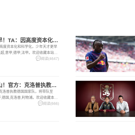
[巴塞罗那]成名要趁早！TA：因高度资本化和科学化，少年天才
：因高度资本化和科学化，少年天才更早
英超,意甲,德甲,法甲。欢迎收藏本站，
篮球体育资讯。
阅读(4647)
[你怎么看？]渣叔出山！官方：克洛普执教德国国家队，将带队至
：克洛普执教德国国家队，将带队至
界杯,德国,克洛普,利物浦。欢迎收藏本
球，篮球体育资讯。
阅读(666)