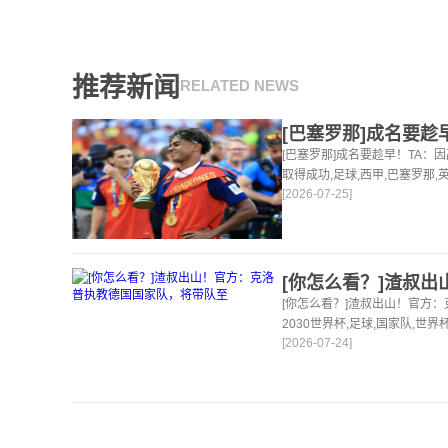
推荐新闻
RELATED NEWS
[巴塞罗那]成名要趁早！TA
取得成功,足球,西甲,巴塞罗那,
[2026-07-25]
24小时为你更新最新的足球，
[你怎么看？]渣叔出山！官方
2030世界杯,足球,国家队,世
[2026-07-24]
站，24小时为你更新最新的足