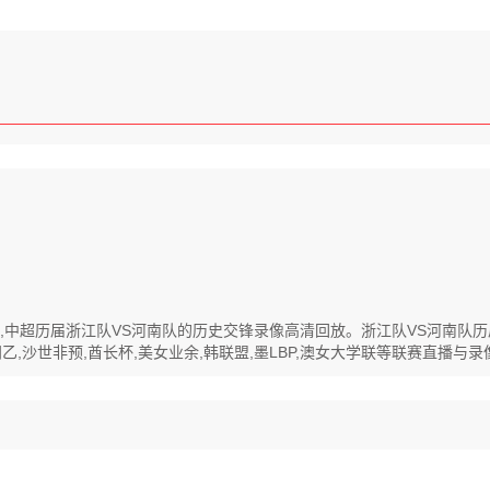
清回放,中超历届浙江队VS河南队的历史交锋录像高清回放。浙江队VS河南
,沙世非预,酋长杯,美女业余,韩联盟,墨LBP,澳女大学联等联赛直播与录