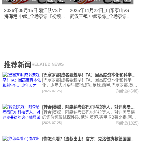
2026-05-15 07:35:00
2025-11-22 03:30:00
播放量:4674
播放量:6895
2026年05月15日 浙江队VS上
2025年11月22日_山东泰山VS
海海港 中超_全场录像【视频集
武汉三镇 中超录像_全场录像
锦】
【高清回放】
推荐新闻
RELATED NEWS
[巴塞罗那]成名要趁早！TA：因高度资本化和科学化，少年天才
[巴塞罗那]成名要趁早！TA：因高度资本化和科学
化，少年天才更早取得成功,足球,西甲,巴塞罗那,英
超,意甲,德甲,法甲。欢迎收藏本站，24小时为你更新
阅读(4648)
[2026-07-25]
最新的足球，篮球体育资讯。
[转会]英媒：阿森纳考察巴尔科拉等人，对迪奥曼德的询价纯属试
[转会]英媒：阿森纳考察巴尔科拉等人，对迪奥曼德
的询价纯属试探性质,足球,英超,德甲,RB莱比锡,阿森
纳,转会,法甲,巴黎圣日耳曼。欢迎收藏本站，24小时
阅读(1825)
[2026-07-25]
为你更新最新的足球，篮球体育资讯。
[你怎么看？]渣叔出山！官方：克洛普执教德国国家队，将带队至