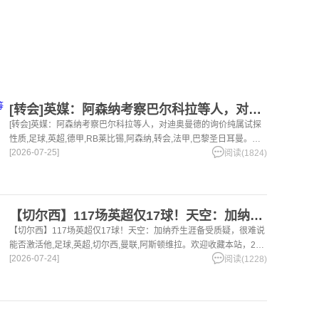
[转会]英媒：阿森纳考察巴尔科拉等人，对迪奥曼德的询价纯属试
[转会]英媒：阿森纳考察巴尔科拉等人，对迪奥曼德的询价纯属试探
性质,足球,英超,德甲,RB莱比锡,阿森纳,转会,法甲,巴黎圣日耳曼。欢
[2026-07-25]
迎收藏本站，24小时为你更新最新的足球，篮球体育资讯。
阅读(1824)
【切尔西】117场英超仅17球！天空：加纳乔生涯备受质疑，很
【切尔西】117场英超仅17球！天空：加纳乔生涯备受质疑，很难说
能否激活他,足球,英超,切尔西,曼联,阿斯顿维拉。欢迎收藏本站，24
[2026-07-24]
小时为你更新最新的足球，篮球体育资讯。
阅读(1228)