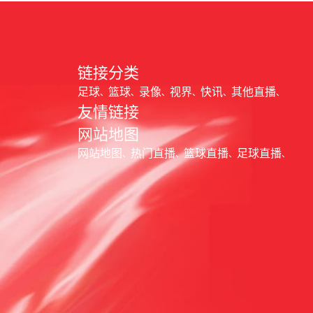
链接分类
足球
篮球
录像
视界
快讯
其他直播
友情链接
网站地图
网站地图
热门直播
篮球直播
足球直播