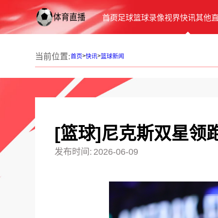
首页
足球
篮球
录像
视界
快讯
其他
当前位置:
>
>
首页
快讯
篮球新闻
[篮球]尼克斯双星
发布时间:
2026-06-09