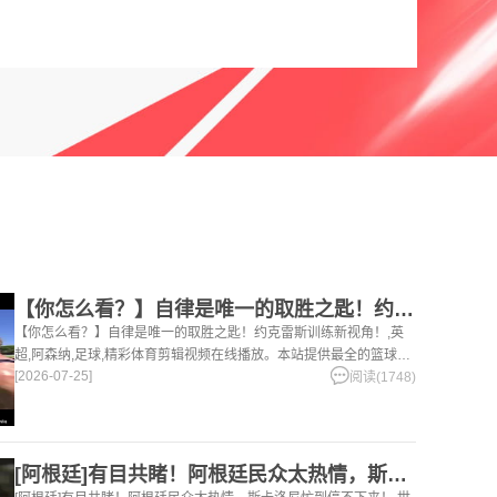
【你怎么看？】自律是唯一的取胜之匙！约克雷斯训练新视角！
【你怎么看？】自律是唯一的取胜之匙！约克雷斯训练新视角！,英
超,阿森纳,足球,精彩体育剪辑视频在线播放。本站提供最全的篮球视
[2026-07-25]
频足球视频,集锦,录像。
阅读(1748)
[阿根廷]有目共睹！阿根廷民众太热情，斯卡洛尼忙到停不下来！