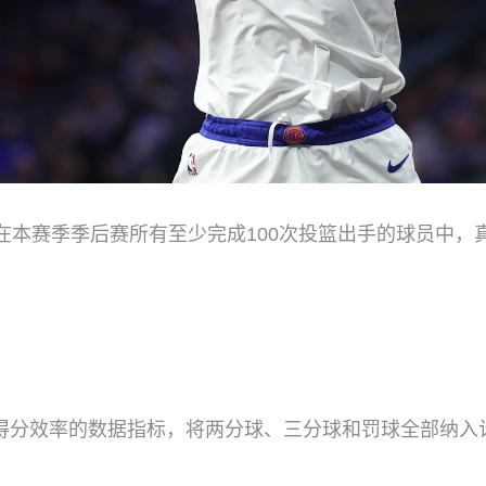
s统计，在本赛季季后赛所有至少完成100次投篮出手的球员中
员得分效率的数据指标，将两分球、三分球和罚球全部纳入