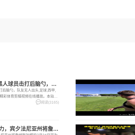
[集锦]当年李刚仁遭黑人球员击打后脑勺，队友无人出头
打后脑勺，队友无人出头,足球,西甲,
曼,精彩体育剪辑视频在线播放。本站提
,录像。
阅读(3165)
【集锦】这就是影响力，宾夕法尼亚州将詹姆斯加盟的7月24日定