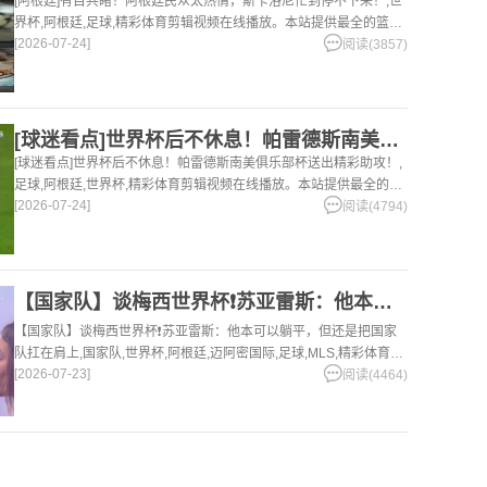
[阿根廷]有目共睹！阿根廷民众太热情，斯卡洛尼忙到停不下来！,世
界杯,阿根廷,足球,精彩体育剪辑视频在线播放。本站提供最全的篮球
[2026-07-24]
视频足球视频,集锦,录像。
阅读(3857)
[球迷看点]世界杯后不休息！帕雷德斯南美俱乐部杯送出精彩助攻
[球迷看点]世界杯后不休息！帕雷德斯南美俱乐部杯送出精彩助攻！,
足球,阿根廷,世界杯,精彩体育剪辑视频在线播放。本站提供最全的篮
[2026-07-24]
球视频足球视频,集锦,录像。
阅读(4794)
【国家队】谈梅西世界杯❗苏亚雷斯：他本可以躺平，但还是把国家
【国家队】谈梅西世界杯❗苏亚雷斯：他本可以躺平，但还是把国家
队扛在肩上,国家队,世界杯,阿根廷,迈阿密国际,足球,MLS,精彩体育剪
[2026-07-23]
辑视频在线播放。本站提供最全的篮球视频足球视频,集锦,录像。
阅读(4464)