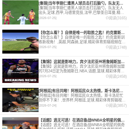
[集锦]当年李刚仁遭黑人球员击打后脑勺，队友无人出头
[集锦]当年李刚仁遭黑人球员击打后脑勺，队友无人
出头,足球,西甲,马德里竞技,法甲,巴黎圣日耳曼,精彩
体育剪辑视频在线播放。本站提供最全的篮球视频足
阅读(3165)
[2026-07-25]
球视频,集锦,录像。
【你怎么看？】自律是唯一的取胜之匙！约克雷斯训练新视角！
【你怎么看？】自律是唯一的取胜之匙！约克雷斯训
练新视角！,英超,阿森纳,足球,精彩体育剪辑视频在线
播放。本站提供最全的篮球视频足球视频,集锦,录
阅读(1748)
[2026-07-25]
像。
【集锦】这就是影响力，宾夕法尼亚州将詹姆斯加盟的7月24日定
【集锦】这就是影响力，宾夕法尼亚州将詹姆斯加盟
的7月24日定为詹姆斯日,NBA,话题,篮球,精彩体育剪
辑视频在线播放。本站提供最全的篮球视频足球视频,
阅读(2458)
[2026-07-25]
集锦,录像。
[阿根廷]有目共睹！阿根廷民众太热情，斯卡洛尼忙到停不下来！
[阿根廷]有目共睹！阿根廷民众太热情，斯卡洛尼忙
到停不下来！,世界杯,阿根廷,足球,精彩体育剪辑视频
在线播放。本站提供最全的篮球视频足球视频,集锦,
阅读(3857)
[2026-07-24]
录像。
【话题】逃无可逃！在酒店备战WNBA全明星的佩奇再次被镜头抓
【话题】逃无可逃！在酒店备战WNBA全明星的佩奇