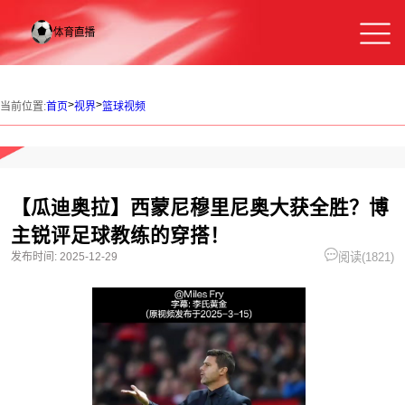
>
>
当前位置:
首页
视界
篮球视频
【瓜迪奥拉】西蒙尼穆里尼奥大获全胜？博
主锐评足球教练的穿搭！
发布时间:
2025-12-29
阅读(
1821)