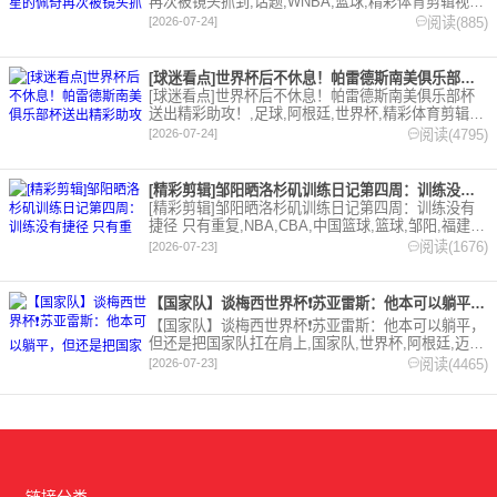
再次被镜头抓到,话题,WNBA,篮球,精彩体育剪辑视频
在线播放。本站提供最全的篮球视频足球视频,集锦,
阅读(885)
[2026-07-24]
录像。
[球迷看点]世界杯后不休息！帕雷德斯南美俱乐部杯送出精彩助攻
[球迷看点]世界杯后不休息！帕雷德斯南美俱乐部杯
送出精彩助攻！,足球,阿根廷,世界杯,精彩体育剪辑视
频在线播放。本站提供最全的篮球视频足球视频,集
阅读(4795)
[2026-07-24]
锦,录像。
[精彩剪辑]邹阳晒洛杉矶训练日记第四周：训练没有捷径 只有重
[精彩剪辑]邹阳晒洛杉矶训练日记第四周：训练没有
捷径 只有重复,NBA,CBA,中国篮球,篮球,邹阳,福建,
精彩体育剪辑视频在线播放。本站提供最全的篮球视
阅读(1676)
[2026-07-23]
频足球视频,集锦,录像。
【国家队】谈梅西世界杯❗苏亚雷斯：他本可以躺平，但还是把国家
【国家队】谈梅西世界杯❗苏亚雷斯：他本可以躺平，
但还是把国家队扛在肩上,国家队,世界杯,阿根廷,迈阿
密国际,足球,MLS,精彩体育剪辑视频在线播放。本站
阅读(4465)
[2026-07-23]
提供最全的篮球视频足球视频,集锦,录像。
链接分类