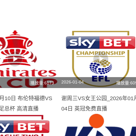
2026-01-04
播放量:6173
播放量:60
1月10日 布伦特福德VS
谢周三VS女王公园_2026年01
足总杯 高清直播
04日 英冠免费直播