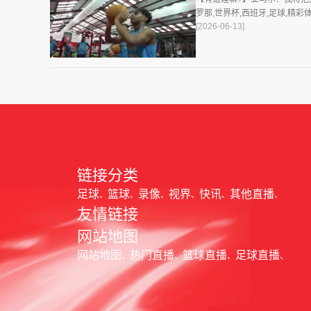
罗那,世界杯,西班牙,足球,精
[2026-06-13]
的篮球视频足球视频,集锦,录像
链接分类
足球
篮球
录像
视界
快讯
其他直播
友情链接
网站地图
网站地图
热门直播
篮球直播
足球直播