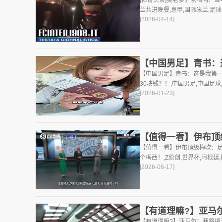
[体育头条]莫老爹萨队陪同！
兰共进晚餐,意甲,国际米兰,足球
[2026-04-14]
体育剪辑视频在线播放。本站提
像。
【中国男足】青书：这是我第
30块钱？！,中国男足,中国足
[2026-01-23]
站提供最全的篮球视频足球视频
【值得一看】伊布顶级梅吹：
个梅西！,Z原创,世界杯,阿根廷
[2026-06-17]
放。本站提供最全的篮球视频足
【有道理嘛?】亚马尔：我将把天