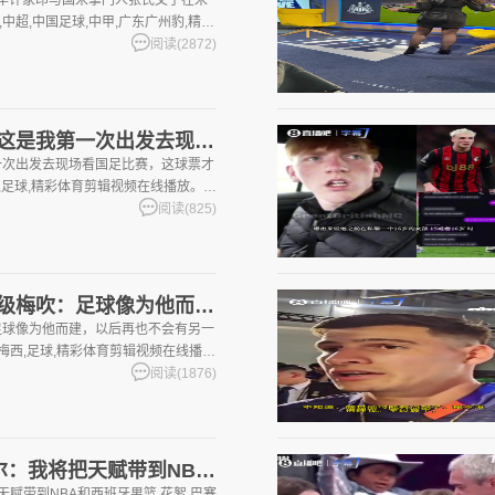
当年许家印与国米掌门人张氏父子在米
,中超,中国足球,中甲,广东广州豹,精彩
供最全的篮球视频足球视频,集锦,录
阅读(2872)
【中国男足】青书：这是我第一次出发去现场看国足比赛，这球票才
一次出发去现场看国足比赛，这球票才
球,足球,精彩体育剪辑视频在线播放。本
,集锦,录像。
阅读(825)
【值得一看】伊布顶级梅吹：足球像为他而建，以后再也不会有另一
足球像为他而建，以后再也不会有另一
,梅西,足球,精彩体育剪辑视频在线播
球视频,集锦,录像。
阅读(1876)
【有道理嘛?】亚马尔：我将把天赋带到NBA和西班牙男篮
赋带到NBA和西班牙男篮,花絮,巴塞