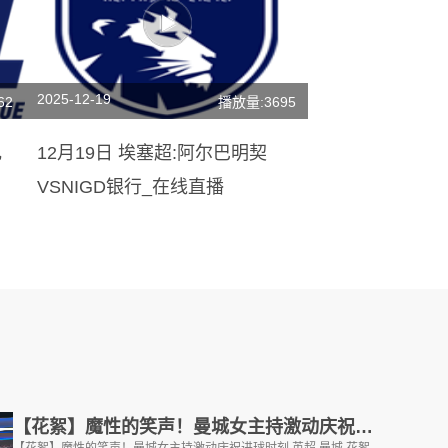
2025-12-19
62
播放量:3695
电
12月19日 埃塞超:阿尔巴明契
VSNIGD银行_在线直播
【花絮】魔性的笑声！曼城女主持激动庆祝进球时刻