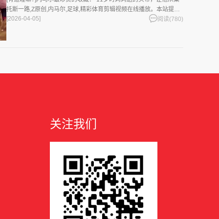
托斯一路,Z原创,内马尔,足球,精彩体育剪辑视频在线播放。本站提供
[2026-04-05]
最全的篮球视频足球视频,集锦,录像。
阅读(780)
关注我们