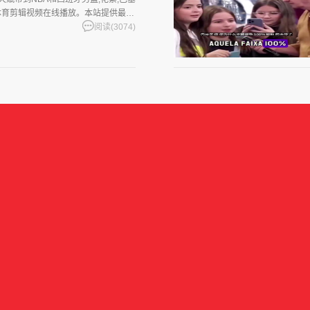
彩体育剪辑视频在线播放。本站提供最全
。
阅读(3074)