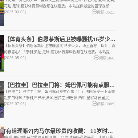
【花絮】魔性的笑声！曼城女主持激动庆祝进球时刻,英超,曼城,花絮,
花边,足球,精彩体育剪辑视频在线播放。本站提供最全的篮球视频足
[2026-03-08]
球视频,集锦,录像。
阅读(3521)
【体育头条】伯恩茅斯后卫被曝骚扰15岁少女，博主直呼：伙计，
【体育头条】伯恩茅斯后卫被曝骚扰15岁少女，博主直呼：伙计，真
的很恶心！,Z原创,英超,足球,精彩体育剪辑视频在线播放。本站提供
[2026-05-09]
最全的篮球视频足球视频,集锦,录像。
阅读(960)
【巴拉圭】巴拉圭门将：姆巴佩可能有点飘了！让法国感受一下南美
【巴拉圭】巴拉圭门将：姆巴佩可能有点飘了！让法国感受一下南美
粗犷的球风,Z原创,世界杯,法国,巴拉圭,姆巴佩,西甲,皇家马德里,足球,
[2026-07-05]
精彩体育剪辑视频在线播放。本站提供最全的篮球视频足球视频,集
阅读(3885)
锦,录像。
[有道理嘛?]内马尔最珍贵的收藏： 11岁时妈妈送的头带，让
[有道理嘛?]内马尔最珍贵的收藏： 11岁时妈妈送的头带，让他从桑