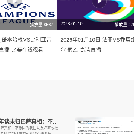
2026-01-10
播放量:8567
播放量:27
日_哥本哈根VS比利亚雷
2026年01月10日 法菲VS乔奥
直播 比赛在线观看
尔 葡乙 高清直播
【精彩剪辑】梅西当年谈未归巴萨真相：不想因为我让队友降薪或被
巴萨真相：不想因为我让队友降薪或被