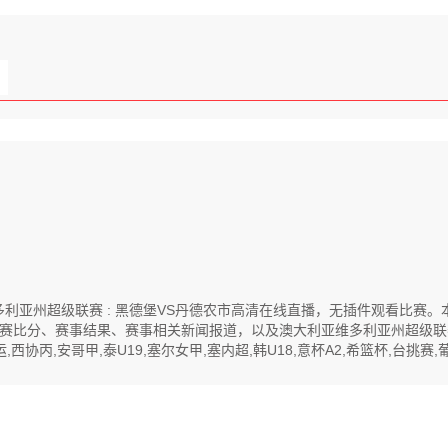
大利亚维多利亚州超级联赛 : 黑德堡VS丹德农市高清在线直播，无插件观看
赛比分、赛事结果、赛事相关新闻报道，以及澳大利亚维多利亚州超级联
协丙,安哥甲,泰U19,塞尔女甲,塞内超,韩U18,意杯A2,希篮杯,台挑赛