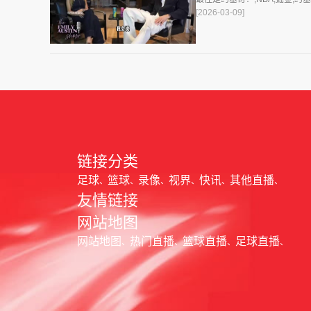
[2026-03-09]
视频在线播放。本站提供最全的
链接分类
足球
篮球
录像
视界
快讯
其他直播
友情链接
网站地图
网站地图
热门直播
篮球直播
足球直播