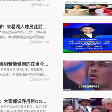
创,足球,精彩体育剪辑视频在线播放。本
,集锦,录像。
阅读(104)
[值得一看]伙食怎么样？来看湖人球员此前赛后的补充餐！
人球员此前赛后的补充餐！,NBA,湖
线播放。本站提供最全的篮球视频足球
阅读(3530)
【视频】弗莱曾言：姚明若能健康的在当今NBA打球，那他就是M
康的在当今NBA打球，那他就是
A,篮球,火箭,姚明,精彩体育剪辑视频
视频足球视频,集锦,录像。
阅读(4274)
【今日视频】小波特：大家都说乔丹是GOAT但我没看过，我见过
乔丹是GOAT但我没看过，我见过的
奇,公牛,乔丹,篮网,篮球,精彩体育剪辑