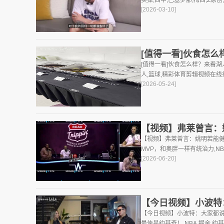
卖掉,西甲,巴塞罗那,梅西,Z原
[2026-03-10]
站提供最全的篮球视频足球视频
[值得一看]伙食怎么样？来看湖
人,篮球,精彩体育剪辑视频在
[2026-05-24]
视频,集锦,录像。
【视频】弗莱曾言：姚明若能健
MVP，和奥胖一样有统治力,NB
[2026-06-20]
在线播放。本站提供最全的篮球
【今日视频】小波特：大家都说
最佳是约基奇！,NBA,掘金,约基