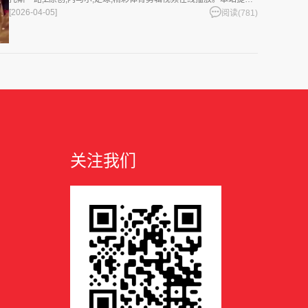
[2026-04-05]
最全的篮球视频足球视频,集锦,录像。
阅读(781)
关注我们