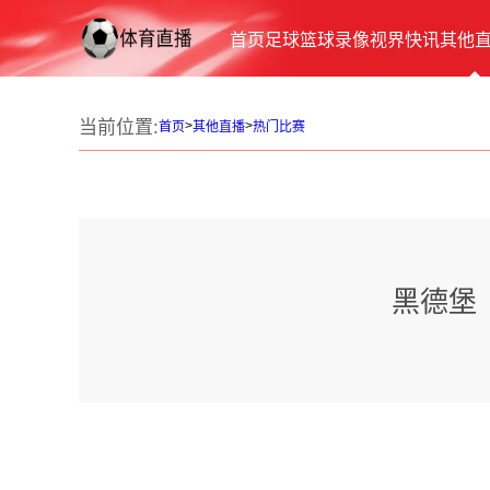
首页
足球
篮球
录像
视界
快讯
其他
当前位置:
>
>
首页
其他直播
热门比赛
黑德堡