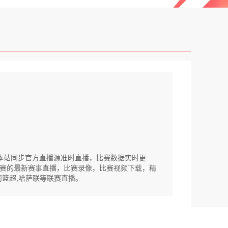
比赛。本站同步官方直播源准时直播，比赛数据实时更
赛的最新赛事直播，比赛录像，比赛视频下载，精
,葡篮超,哈萨联等联赛直播。