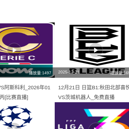
2025-12-21
播放量:1497
播放量:16
S阿斯科利_2026年01
12月21日 日篮B1:秋田北部喜
意丙[比赛直播]
VS茨城机器人_免费直播