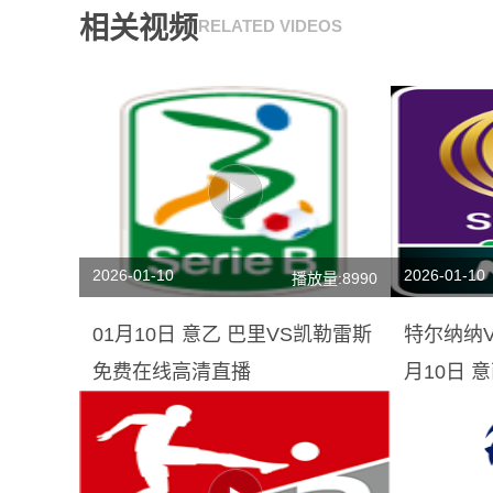
相关视频
RELATED VIDEOS
2026-01-10
2026-01-10
播放量:8990
01月10日 意乙 巴里VS凯勒雷斯
特尔纳纳V
免费在线高清直播
月10日 