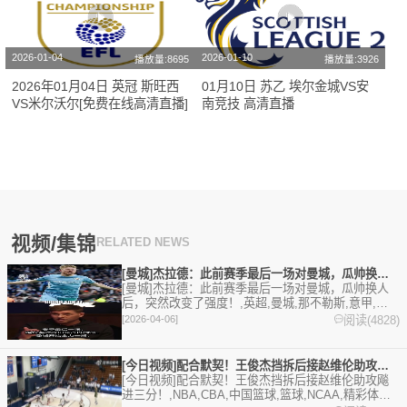
2026-01-04
2026-01-10
播放量:8695
播放量:3926
2026年01月04日 英冠 斯旺西
01月10日 苏乙 埃尔金城VS安
VS米尔沃尔[免费在线高清直播]
南竞技 高清直播
视频/集锦
RELATED NEWS
[曼城]杰拉德：此前赛季最后一场对曼城，瓜帅换人后，突然改变
[曼城]杰拉德：此前赛季最后一场对曼城，瓜帅换人
后，突然改变了强度！,英超,曼城,那不勒斯,意甲,德
布劳内,瓜迪奥拉,足球,精彩体育剪辑视频在线播放。
阅读(4828)
[2026-04-06]
本站提供最全的篮球视频足球视频,集锦,录像。
[今日视频]配合默契！王俊杰挡拆后接赵维伦助攻飚进三分！
[今日视频]配合默契！王俊杰挡拆后接赵维伦助攻飚
进三分！,NBA,CBA,中国篮球,篮球,NCAA,精彩体育