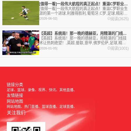
[值得一看]一段伟大航程的真正起点！重温C罗职业生涯的第一个
[值得一看]一段伟大航程的真正起点！重温C罗职业生
涯的第一个进球,利雅得胜利,葡萄牙,C罗,足球,精彩体
育剪辑视频在线播放。本站提供最全的篮球视频足球
阅读(2625)
[2026-06-02]
视频,集锦,录像。
【英超】系统局！那一晚的德赫亚，用精湛的门线技术让热刺绝望！
【英超】系统局！那一晚的德赫亚，用精湛的门线技
术让热刺绝望！,英超,曼联,意甲,佛罗伦萨,足球,精彩
体育剪辑视频在线播放。本站提供最全的篮球视频足
阅读(1001)
[2026-01-05]
球视频,集锦,录像。
链接分类
足球
篮球
录像
视界
快讯
其他直播
友情链接
网站地图
网站地图
热门直播
篮球直播
足球直播
关注我们