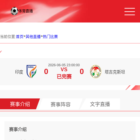
>
>
当前位置:
首页
其他直播
热门比赛
2026-06-05 23:00:00
VS
0
0
印度
塔吉克斯坦
已完赛
赛事介绍
赛事阵容
文字直播
赛事介绍