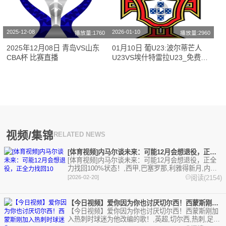
2025-12-08
2026-01-10
播放量:1760
播放量:2960
2025年12月08日 青岛VS山东
01月10日 葡U23:波尔蒂芒人
CBA杯 比赛直播
U23VS埃什特雷拉U23_免费在
线高清直播
视频/集锦
RELATED NEWS
[体育视频]内马尔谈未来：可能12月会想退役，正全力找回10
[体育视频]内马尔谈未来：可能12月会想退役，正全
力找回100%状态！,西甲,巴塞罗那,利雅得新月,内马
尔,法甲,巴黎圣日耳曼,足球,Z原创,精彩体育剪辑视频
阅读(2154)
[2026-02-20]
在线播放。本站提供最全的篮球视频足球视频,集锦,
录像。
【今日视频】爱你因为你也讨厌切尔西！西蒙斯刚加入热刺时球迷为
【今日视频】爱你因为你也讨厌切尔西！西蒙斯刚加
入热刺时球迷为他改编的歌！,英超,切尔西,热刺,足