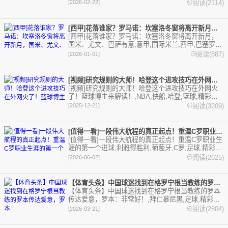
彩体育剪辑视频在线播放。本站提供最全的篮球视频
阅读(2114)
[2026-02-22]
足球视频,集锦,录像。
[西甲]花落谁家？罗马诺：坎塞洛冬窗将离开新月，国米、尤文、
[西甲]花落谁家？罗马诺：坎塞洛冬窗将离开新月，
国米、尤文、巴萨有意,意甲,国际米兰,西甲,巴塞罗
那,尤文图斯,足球,Z原创,利雅得新月,精彩体育剪辑视
阅读(887)
[2026-01-01]
频在线播放。本站提供最全的篮球视频足球视频,集
锦,录像。
[视频]研究规则的大师！哈登这个进攻技巧在外网火了！篮球博主
[视频]研究规则的大师！哈登这个进攻技巧在外网火
了！篮球博主来解读！,NBA,快船,哈登,篮球,精彩体
育剪辑视频在线播放。本站提供最全的篮球视频足球
阅读(3209)
[2025-12-21]
视频,集锦,录像。
[值得一看]一段伟大航程的真正起点！重温C罗职业生涯的第一个
[值得一看]一段伟大航程的真正起点！重温C罗职业生
涯的第一个进球,利雅得胜利,葡萄牙,C罗,足球,精彩体
育剪辑视频在线播放。本站提供最全的篮球视频足球
阅读(2625)
[2026-06-02]
视频,集锦,录像。
【体育头条】中国球迷找到在格罗宁根当教练的罗本传达爱意，罗本
【体育头条】中国球迷找到在格罗宁根当教练的罗本
传达爱意，罗本：非常好！,拜仁慕尼黑,足球,精彩体
育剪辑视频在线播放。本站提供最全的篮球视频足球
阅读(2804)
[2026-03-21]
视频,集锦,录像。