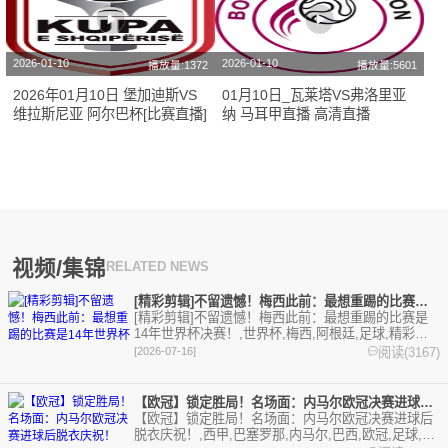
2026-01-10
2026-01-10
播放量:1372
播放量:5601
2026年01月10日 堡加迪斯VS
01月10日_瓦莱塔VS弗洛里亚
维拉斯尼亚 阿尔巴杯[比赛直播]
纳 马耳甲直播 高清直播
视频/集锦
RELATED NEWS
[精彩剪辑]不留遗憾！梅西此前：最想重踢的比赛是14年世界杯
[精彩剪辑]不留遗憾！梅西此前：最想重踢的比赛是
14年世界杯决赛！,世界杯,梅西,阿根廷,足球,精彩体
育剪辑视频在线播放。本站提供最全的篮球视频足球
阅读(3167)
[2026-07-16]
视频,集锦,录像。
【欧冠】锁定胜局！名场面：内马尔欧冠决赛进球后脱衣庆祝！
【欧冠】锁定胜局！名场面：内马尔欧冠决赛进球后
脱衣庆祝！,西甲,巴塞罗那,内马尔,巴西,欧冠,足球,精