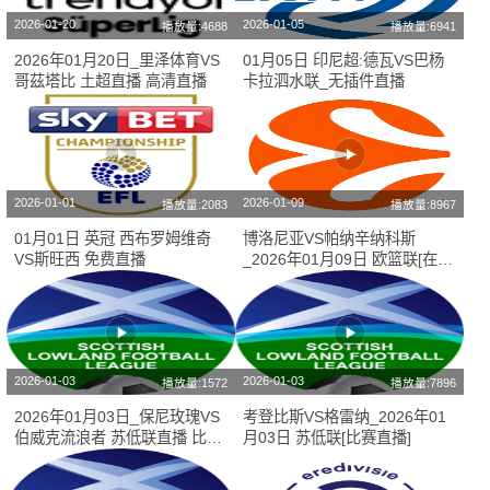
2026-01-20
2026-01-05
播放量:4688
播放量:6941
2026年01月20日_里泽体育VS
01月05日 印尼超:德瓦VS巴杨
哥茲塔比 土超直播 高清直播
卡拉泗水联_无插件直播
2026-01-01
2026-01-09
播放量:2083
播放量:8967
01月01日 英冠 西布罗姆维奇
博洛尼亚VS帕纳辛纳科斯
VS斯旺西 免费直播
_2026年01月09日 欧篮联[在线
直播]
2026-01-03
2026-01-03
播放量:1572
播放量:7896
2026年01月03日_保尼玫瑰VS
考登比斯VS格雷纳_2026年01
伯威克流浪者 苏低联直播 比赛
月03日 苏低联[比赛直播]
直播