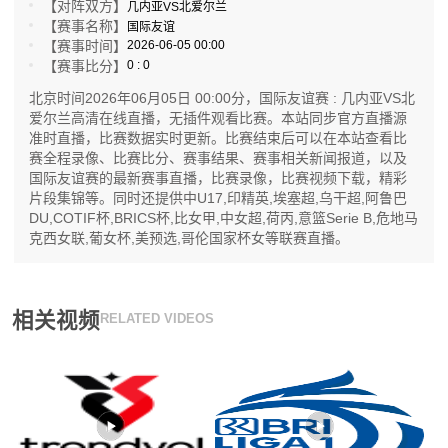
【对阵双方】
几内亚VS北爱尔兰
【赛事名称】
国际友谊
【赛事时间】
2026-06-05 00:00
【赛事比分】
0 : 0
北京时间2026年06月05日 00:00分，国际友谊赛 : 几内亚VS北
爱尔兰高清在线直播，无插件观看比赛。本站同步官方直播源
准时直播，比赛数据实时更新。比赛结束后可以在本站查看比
赛全程录像、比赛比分、赛事结果、赛事相关新闻报道，以及
国际友谊赛的最新赛事直播，比赛录像，比赛视频下载，精彩
片段集锦等。同时还提供中U17,印精英,埃塞超,乌干超,阿鲁巴
DU,COTIF杯,BRICS杯,比女甲,中女超,荷丙,意篮Serie B,危地马
克西女联,葡女杯,美预选,哥伦国家杯女等联赛直播。
相关视频
RELATED VIDEOS