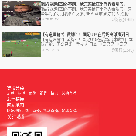
[推荐视频]杰伦·布朗：我其实挺在乎外界看法的，这些年为了夺
[推荐视频]杰伦·布朗：我其实挺在乎外界看法的，这
些年为了夺冠我牺牲太多,NBA,篮球,凯尔特人,杰伦-
布朗,精彩体育剪辑视频在线播放。本站提供最全的篮
阅读(4768)
[2026-01-27]
球视频足球视频,集锦,录像。
【有道理嘛?】黄牌？！国足U15在后场出球遭到日本队逼抢，无
【有道理嘛?】黄牌？！国足U15在后场出球遭到日本
队逼抢，无奈只能上手拉人,日本,中国男足,中国足球,
足球,精彩体育剪辑视频在线播放。本站提供最全的篮
阅读(1345)
[2025-12-18]
球视频足球视频,集锦,录像。
链接分类
足球
篮球
录像
视界
快讯
其他直播
友情链接
网站地图
网站地图
热门直播
篮球直播
足球直播
关注我们