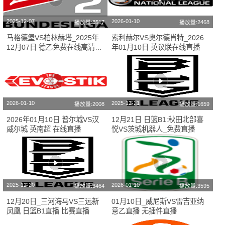
2025-12-07
2026-01-10
播放量:8517
播放量:2468
马格德堡VS柏林赫塔_2025年
索利赫尔VS奥尔德肖特_2026
12月07日 德乙免费在线高清直
年01月10日 英议联在线直播
播
2026-01-10
2025-12-21
播放量:2008
播放量:1659
2026年01月10日 普尔城VS汉
12月21日 日篮B1:秋田北部喜
威尔城 英南超 在线直播
悦VS茨城机器人_免费直播
2025-12-20
2026-01-10
播放量:3464
播放量:3595
12月20日_三河海马VS三远新
01月10日_威尼斯VS雷吉亚纳
凤凰 日篮B1直播 比赛直播
意乙直播 无插件直播