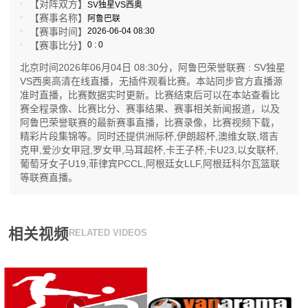
【对阵双方】
SV独星VS西奥
【赛事名称】
阿鲁巴联
【赛事时间】
2026-06-04 08:30
【赛事比分】
0 : 0
北京时间2026年06月04日 08:30分，阿鲁巴荣誉联赛 : SV独星
VS西奥高清在线直播，无插件观看比赛。本站同步官方直播源
准时直播，比赛数据实时更新。比赛结束后可以在本站查看比
赛全程录像、比赛比分、赛事结果、赛事相关新闻报道，以及
阿鲁巴荣誉联赛的最新赛事直播，比赛录像，比赛视频下载，
精彩片段集锦等。同时还提供洲际杯,伊朗超杯,澳维女联,塔吉
克甲,爱沙女甲冠,罗女甲,马耳超杯,卡王子杯,卡U23,以女联杯,
葡萄牙女子U19,菲律宾PCCL,阿根廷女LLF,阿根廷科尔瓦篮联
等联赛直播。
相关视频
RELATED VIDEOS