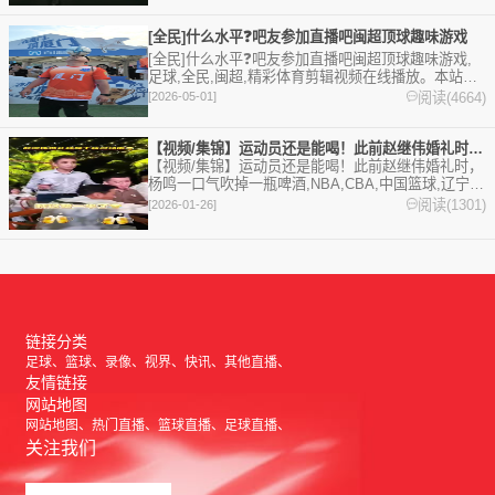
[全民]什么水平❓️吧友参加直播吧闽超顶球趣味游戏
[全民]什么水平❓️吧友参加直播吧闽超顶球趣味游戏,
足球,全民,闽超,精彩体育剪辑视频在线播放。本站提
供最全的篮球视频足球视频,集锦,录像。
阅读(4664)
[2026-05-01]
【视频/集锦】运动员还是能喝！此前赵继伟婚礼时，杨鸣一口气吹
【视频/集锦】运动员还是能喝！此前赵继伟婚礼时，
杨鸣一口气吹掉一瓶啤酒,NBA,CBA,中国篮球,辽宁,
杨鸣,篮球,精彩体育剪辑视频在线播放。本站提供最
阅读(1301)
[2026-01-26]
全的篮球视频足球视频,集锦,录像。
链接分类
足球
篮球
录像
视界
快讯
其他直播
友情链接
网站地图
网站地图
热门直播
篮球直播
足球直播
关注我们