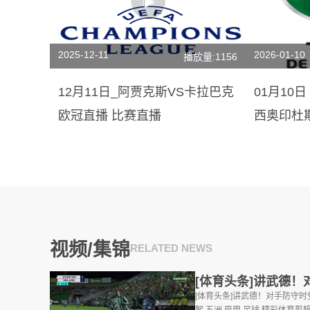
2025-12-11
2026-01-10
播放量:1156
12月11日_阿贾克斯VS卡拉巴克
01月10
欧冠直播 比赛直播
西奥印杜
视频/集锦
RELATED NEWS
[体育头条]讲武德！对手防守