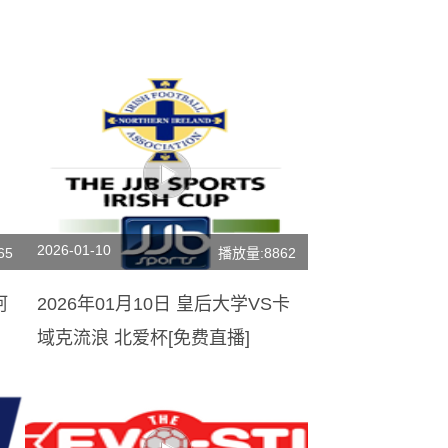
2026-01-10
65
播放量:8862
阿
2026年01月10日 皇后大学VS卡
域克流浪 北爱杯[免费直播]