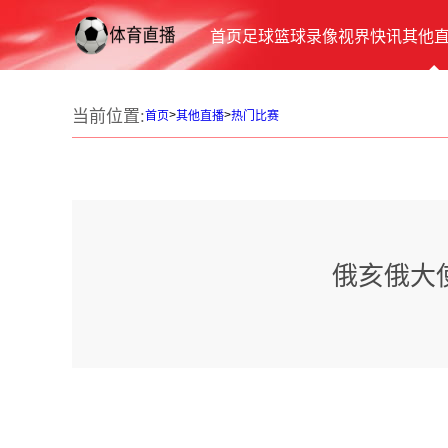
首页
足球
篮球
录像
视界
快讯
其他
当前位置:
>
>
首页
其他直播
热门比赛
俄亥俄大