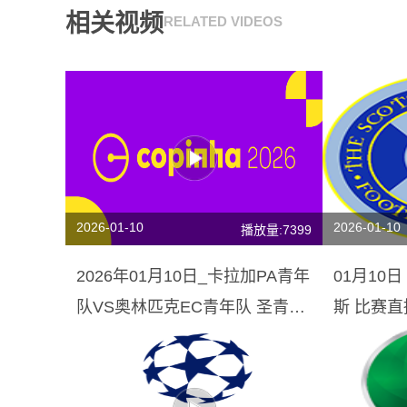
相关视频
RELATED VIDEOS
2026-01-10
2026-01-10
播放量:7399
2026年01月10日_卡拉加PA青年
01月10
队VS奥林匹克EC青年队 圣青杯
斯 比赛直
直播 免费直播