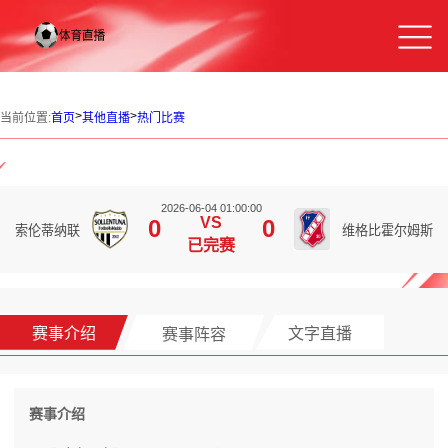
>
>
当前位置:
首页
其他直播
热门比赛
2026-06-04 01:00:00
VS
0
0
索伦蒂纳联
维格比霍尔姆斯
已完赛
赛事介绍
赛事阵容
文字直播
赛事介绍