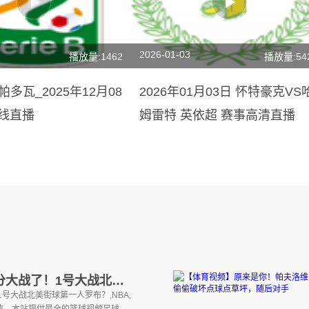
2026-01-03
播放量:1462
播放量:54
帕多瓦_2025年12月08
2026年01月03日 怀特豪克VS
在线直播
姆雷特 英依超 赛事高清直播
[集锦]威姆斯又要百分大战了！1号大战北美街球第一人罗布？
1号大战北美街球第一人罗布？,NBA,