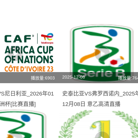
2025-12-08
播放量:6903
播放量:76
S尼日利亚_2026年01
史泰比亚VS弗罗西诺内_2025
非洲杯[比赛直播]
12月08日 意乙高清直播