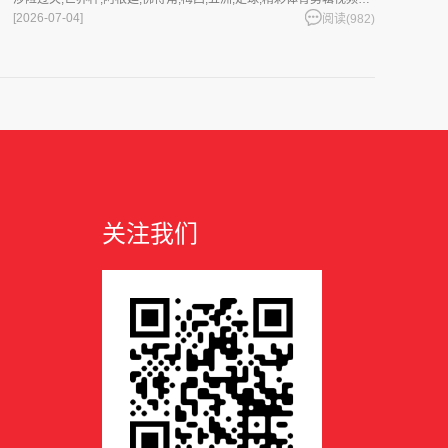
[2026-07-04]
线播放。本站提供最全的篮球视频足球视频,集锦,录像。
阅读(982)
关注我们