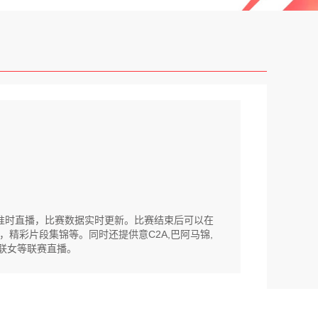
直播源准时直播，比赛数据实时更新。比赛结束后可以在
精彩片段集锦等。同时还提供意C2A,巴阿马锦,
学生联女等联赛直播。