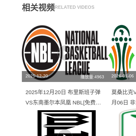
相关视频
RELATED VIDEOS
2025-12-20
2026-01-06
播放量:4963
2025年12月20日 布里斯班子弹
莫桑比克V
VS东南墨尔本凤凰 NBL[免费直
月06日 
播]