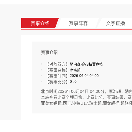
赛事介绍
赛事阵容
文字直播
赛事介绍
【对阵双方】
勒内森斯VS拉贾竞技
【赛事名称】
摩洛超
【赛事时间】
2026-06-04 04:00
【赛事比分】
0 : 0
北京时间2026年06月04日 04:00分，摩
本站查看比赛全程录像、比赛比分、赛事结果、赛
亚美女锦标,西丁,沙特U17,瑞士超,葡女超杯,超联杯