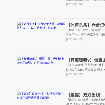
篮球,精彩体育剪辑视频在线播
[2026-01-09]
频,集锦,录像。
【体育头条】六台记者透露：
五年的合约,西甲,巴塞罗那,马德
[2026-06-03]
剪辑视频在线播放。本站提供最
【有道理嘛?】雷霆主帅：我们
队内投票,NBA,篮球,雷霆,骑士
[2026-02-23]
在线播放。本站提供最全的篮球
【集锦】双双出线！ 科特迪瓦
杯,厄瓜多尔,科特迪瓦,足球,