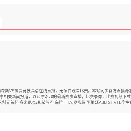
洛超 : 勒内森斯VS拉贾竞技高清在线直播，无插件观看比赛。本站同步官方
事相关新闻报道，以及摩洛超的最新赛事直播，比赛录像，比赛视频下载，
,科元首杯,多米尼克超,希篮乙,乌拉圭TA,奥篮超,阿根廷ABB ST,VTB