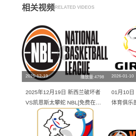
相关视频
RELATED VIDEOS
2025-12-19
2026-01-10
播放量:4798
2025年12月19日 新西兰破坏者
01月10
VS凯恩斯太攀蛇 NBL[免费在线
体育俱乐
高清直播]