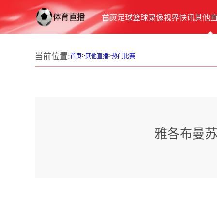
首页
足球
篮球
录像
视界
快讯
其他
当前位置:
>
>
首页
其他直播
热门比赛
雅各布曼