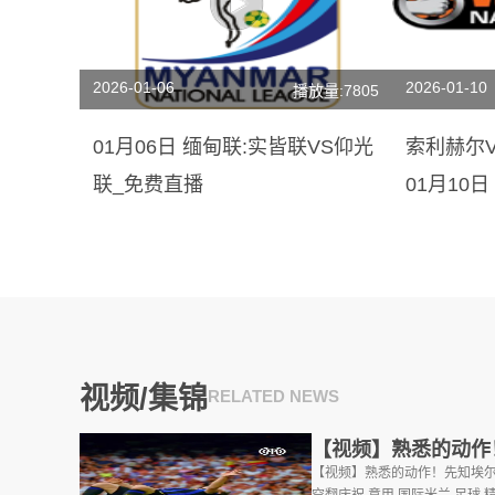
2026-01-06
2026-01-10
播放量:7805
01月06日 缅甸联:实皆联VS仰光
索利赫尔V
联_免费直播
01月10
视频/集锦
RELATED NEWS
【视频】熟悉的动作！先知埃