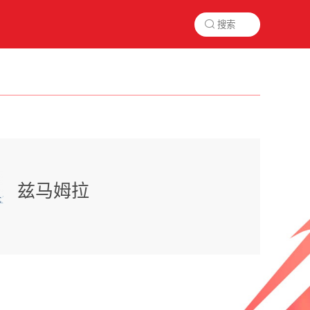

兹马姆拉