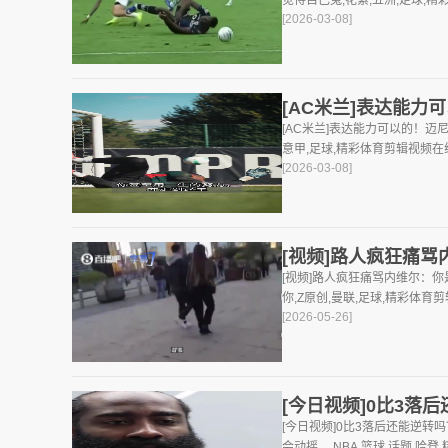
觉得自己冤,花絮,五洲,足球,
[2026-03-08]
全的篮球视频足球视频,集锦,录
[AC米兰]表达能力可以的！迈
意甲,足球,精彩体育剪辑视频
[2026-03-08]
球视频,集锦,录像。
[视频]路人疯狂痛骂内维尔：
你,Z原创,曼联,足球,精彩体
[2026-05-26]
球视频足球视频,集锦,录像。
[今日视频]0比3落后还能逆
会动摇。,NBA,篮球,话题,哈