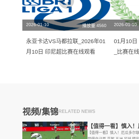
2026-01-10
2026-01-10
播放量:4560
永亚卡达VS马都拉联_2026年01
01月10
月10日 印尼超比赛在线观看
_比赛在
视频/集锦
RELATED NEWS
【值得一看】慎入！厄瓜多尔