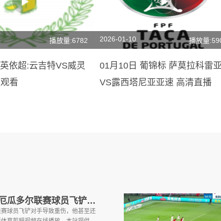
2026-01-10
播放量:6782
播放量:59
日 英依超:云吉特VS威灵
01月10日 葡锦标 萨莫拉科雷
线观看
VS露西塔尼亚亚速 高清直播
【值得一看】慎入！厄瓜多尔联赛球员飞铲对手导致重伤，他甚至还
联赛球员飞铲对手导致重伤，他甚至还