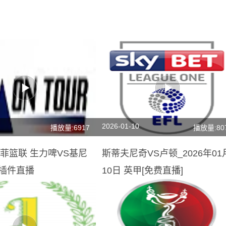
2026-01-10
播放量:6917
播放量:80
日 菲篮联 生力啤VS基尼
斯蒂夫尼奇VS卢顿_2026年01
无插件直播
10日 英甲[免费直播]