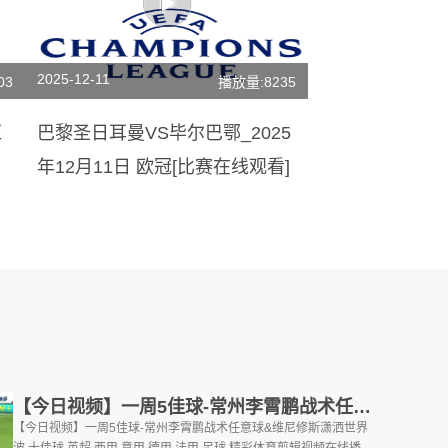
2025-12-11
03
播放量:8235
亚
巴黎圣日耳曼VS毕尔巴鄂_2025
年12月11日 欧冠[比赛在线观看]
【今日视频】一周5佳球-常州李霄鹏战术任意球&维尼修斯潇洒世
【今日视频】一周5佳球-常州李霄鹏战术任意球&维尼修斯潇洒世界