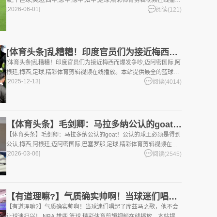
波,十佳球,英超,西甲,意甲,德甲,法甲,足球,精彩体育剪辑视频在线播
[2026-06-01]
放。本站提供最全的篮球视频足球视频,集锦,录像。
阅读(121)
[体育头条]乱糟糟！印度官员们为接近梅西而爆发争吵
[体育头条]乱糟糟！印度官员们为接近梅西而爆发争吵,迈阿密国际,阿
根廷,梅西,足球,精彩体育剪辑视频在线播放。本站提供最全的篮球视
[2025-12-13]
频足球视频,集锦,录像。
阅读(4014)
【体育头条】毛剑卿：马拉多纳公认的goat！公认的球王必须是
【体育头条】毛剑卿：马拉多纳公认的goat！公认的球王必须是得到
公认,梅西,阿根廷,迈阿密国际,巴塞罗那,足球,精彩体育剪辑视频在线
[2026-03-06]
播放。本站提供最全的篮球视频足球视频,集锦,录像。
阅读(2545)
【有道理嘛?】气质确实帅啊！当球迷们唱起了库兹马之歌，他不会
【有道理嘛?】气质确实帅啊！当球迷们唱起了库兹马之歌，他不会
让球迷扫兴！,NBA,雄鹿,篮球,精彩体育剪辑视频在线播放。本站提供