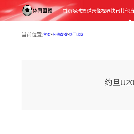
首页
足球
篮球
录像
视界
快讯
其他
当前位置:
>
>
首页
其他直播
热门比赛
约旦U2