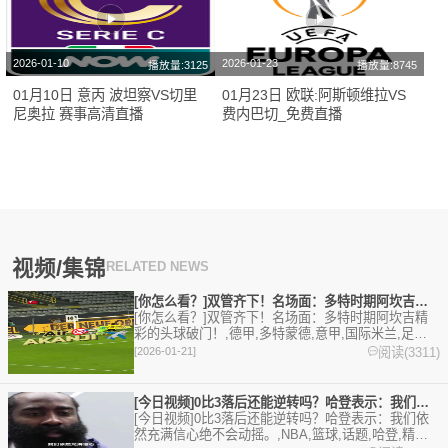
2026-01-10
2026-01-23
播放量:3125
播放量:8745
01月10日 意丙 波坦察VS切里
01月23日 欧联:阿斯顿维拉VS
尼奥拉 赛事高清直播
费内巴切_免费直播
视频/集锦
RELATED NEWS
[你怎么看？]双管齐下！名场面：多特时期阿坎吉精彩的头球破门
[你怎么看？]双管齐下！名场面：多特时期阿坎吉精
彩的头球破门！,德甲,多特蒙德,意甲,国际米兰,足球,
精彩体育剪辑视频在线播放。本站提供最全的篮球视
阅读(3311)
[2026-01-21]
频足球视频,集锦,录像。
[今日视频]0比3落后还能逆转吗？哈登表示：我们依然充满信心
[今日视频]0比3落后还能逆转吗？哈登表示：我们依
然充满信心绝不会动摇。,NBA,篮球,话题,哈登,精彩