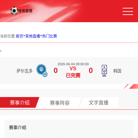
>
>
当前位置:
首页
其他直播
热门比赛
2026-06-04 09:00:00
VS
0
0
萨尔瓦多
韩国
已完赛
赛事介绍
赛事阵容
文字直播
赛事介绍