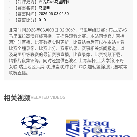
【对阵双方】
布古尼VS马里库拉
【赛事名称】
马里甲
【赛事时间】
2026-06-03 02:30
【赛事比分】
0 : 0
北京时间2026年06月03日 02:30分，马里甲级联赛 : 布古尼VS
马里库拉高清在线直播，无插件观看比赛。本站同步官方直播
源准时直播，比赛数据实时更新。比赛结束后可以在本站查看
比赛全程录像、比赛比分、赛事结果、赛事相关新闻报道，以
及马里甲级联赛的最新赛事直播，比赛录像，比赛视频下载，
精彩片段集锦等。同时还提供巴波乙,土青超杯,土大学锦,不丹
女联,瑞士地区,马斯联,法圭联,中台PLG联,加勒篮锦,澳北部联等
联赛直播。
相关视频
RELATED VIDEOS