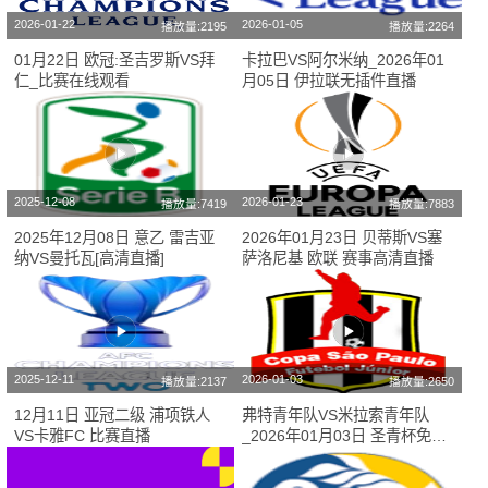
2026-01-22
2026-01-05
播放量:2195
播放量:2264
01月22日 欧冠:圣吉罗斯VS拜
卡拉巴VS阿尔米纳_2026年01
仁_比赛在线观看
月05日 伊拉联无插件直播
2025-12-08
2026-01-23
播放量:7419
播放量:7883
2025年12月08日 意乙 雷吉亚
2026年01月23日 贝蒂斯VS塞
纳VS曼托瓦[高清直播]
萨洛尼基 欧联 赛事高清直播
2025-12-11
2026-01-03
播放量:2137
播放量:2650
12月11日 亚冠二级 浦项铁人
弗特青年队VS米拉索青年队
VS卡雅FC 比赛直播
_2026年01月03日 圣青杯免费
直播