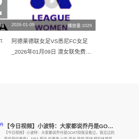
2026-01-09
59
播放量:1029
尔
阿德莱德联女足VS悉尼FC女足
_2026年01月09日 澳女联免费直
播
【今日视频】小波特：大家都说乔丹是GOAT但我没看过，我见过
【今日视频】小波特：大家都说乔丹是GOAT但我没看过，我见过的