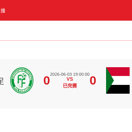
直播
2026-06-03 19:00:00
0
0
VS
足
已完赛