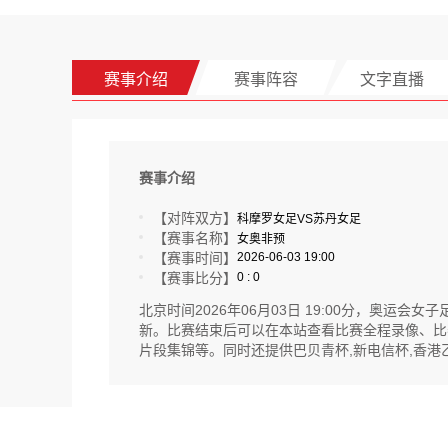
赛事介绍
赛事阵容
文字直播
赛事介绍
【对阵双方】
科摩罗女足VS苏丹女足
【赛事名称】
女奥非预
【赛事时间】
2026-06-03 19:00
【赛事比分】
0 : 0
北京时间2026年06月03日 19:00分，奥
新。比赛结束后可以在本站查看比赛全程录像、比
片段集锦等。同时还提供巴贝青杯,新电信杯,香港乙,澳