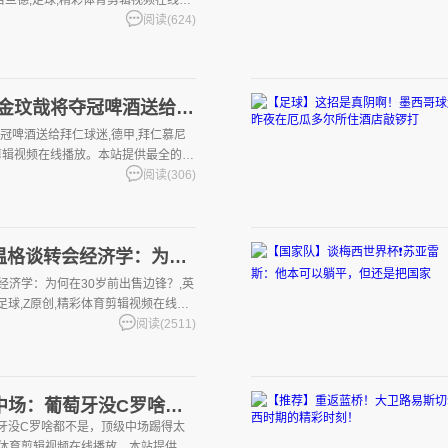
,哈兰德,足球,精彩体育剪辑视频在线播
球视频,集锦,录像。
阅读(624)
[值得一看]拒绝浪费❗️金玟哉将夺冠啤酒送给拜仁球迷
夺冠啤酒送给拜仁球迷,德甲,拜仁慕尼
育剪辑视频在线播放。本站提供最全的篮
阅读(306)
【推荐】你认同吗❓️温格谈转会经济学：为何在30岁前出售边锋
经济学：为何在30岁前出售边锋？,英
纳,足球,Z原创,精彩体育剪辑视频在线播
球视频,集锦,录像。
阅读(2511)
[足球]六台解说批评中场：葡萄牙没C罗啥都不是，顶级中场踢得
萄牙没C罗啥都不是，顶级中场踢得太
精彩体育剪辑视频在线播放。本站提供最