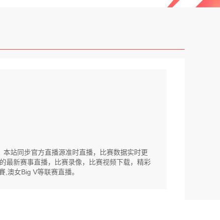
看比赛。本站同步官方直播源准时直播，比赛数据实时更
的最新赛事直播，比赛录像，比赛视频下载，精彩
,澳女Big V等联赛直播。