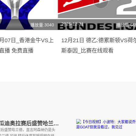
2025-12-21
播放量:3040
播放量:56
12月07日_香港金牛VS上
12月21日 德乙:德累斯顿VS荷
杯直播 免费直播
斯泰因_比赛在线观看
【推荐】保持谦虚！瓜迪奥拉赛后盛赞哈兰德，直言阿森纳仍是头名
赛后盛赞哈兰德，直言阿森纳仍是头