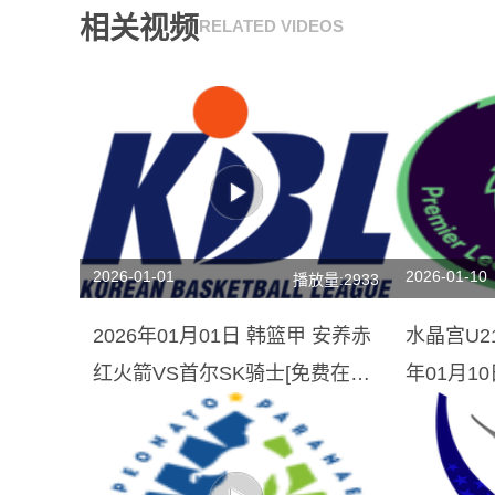
相关视频
RELATED VIDEOS
2026-01-01
2026-01-10
播放量:2933
2026年01月01日 韩篮甲 安养赤
水晶宫U21
红火箭VS首尔SK骑士[免费在线
年01月10
高清直播]