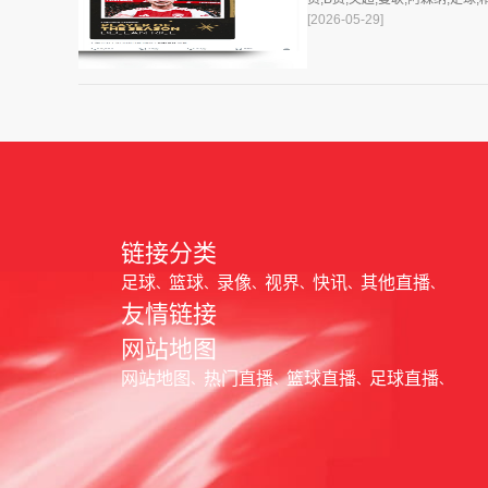
[2026-05-29]
最全的篮球视频足球视频,集锦,
链接分类
足球
篮球
录像
视界
快讯
其他直播
友情链接
网站地图
网站地图
热门直播
篮球直播
足球直播