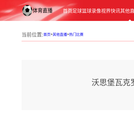
首页
足球
篮球
录像
视界
快讯
其他
当前位置:
>
>
首页
其他直播
热门比赛
沃思堡瓦克