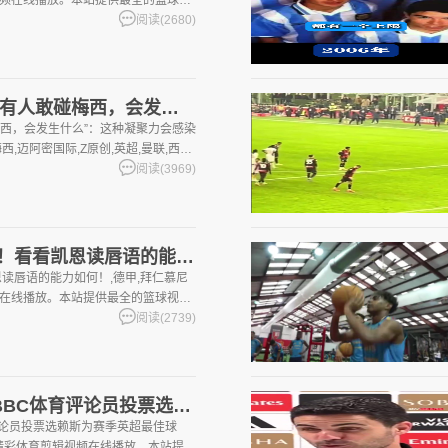
辑视频在线播放。本站提供最全的篮球视
阅读(2680)
[足球]利马曾谈“如果有人敢碰梅西，会发生什么”：这种凝聚力
梅西，会发生什么”：这种凝聚力会感染
西,迈阿密国际,Z原创,英超,曼联,西甲,
视频在线播放。本站提供最全的篮球视
阅读(3969)
【德甲】旅程小游戏！看看凯恩读唇语的能力如何！
读唇语的能力如何！,德甲,拜仁慕尼
视频在线播放。本站提供最全的篮球视频
阅读(2739)
[英超]有不同意见！BBC体育评论员投票选赖斯为赛季英超最佳
评论员投票选赖斯为赛季英超最佳球
球,精彩体育剪辑视频在线播放。本站提供