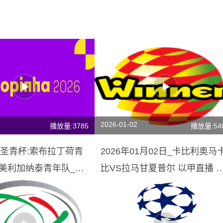
2026-01-02
播放量:3785
播放量:54
日 圣青杯:索布拉丁荷青
2026年01月02日_卡比利奥马
阿美利加纳泰青年队_比
比VS拉马甘夏普尔 以甲直播 
事高清直播