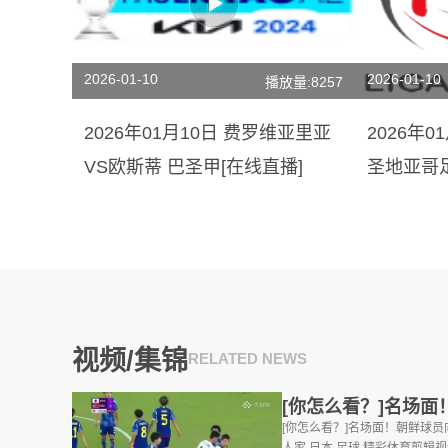
2026-01-10
2026-01-10
播放量:8257
2026年01月10日 费罗维亚里亚
2026年0
VS欧斯蒂 巴圣甲[在线直播]
圣地亚哥
赛在线观看
视频/集锦
RELATED NEWS
[你怎么看？]名场面！朝鲜球