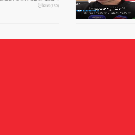
录像。
阅读(730)