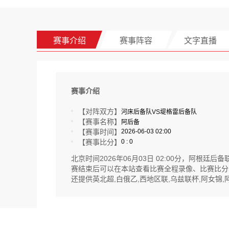
赛事介绍
赛事阵容
文字直播
赛事介绍
【对阵双方】
河床后备队VS堤格雷后备队
【赛事名称】
阿后备
【赛事时间】
2026-06-03 02:00
【赛事比分】
0 : 0
北京时间2026年06月03日 02:00分，阿
赛结束后可以在本站查看比赛全程录像、比赛比分
还提供英北超,白俄乙,西地区联,乌兹联杯,阿女锦,