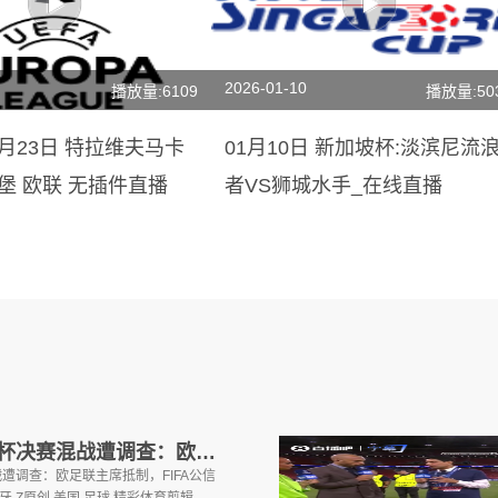
2026-01-10
播放量:6109
播放量:50
01月23日 特拉维夫马卡
01月10日 新加坡杯:淡滨尼流
堡 欧联 无插件直播
者VS狮城水手_在线直播
【你怎么看？】世界杯决赛混战遭调查：欧足联主席抵制，FIFA
遭调查：欧足联主席抵制，FIFA公信