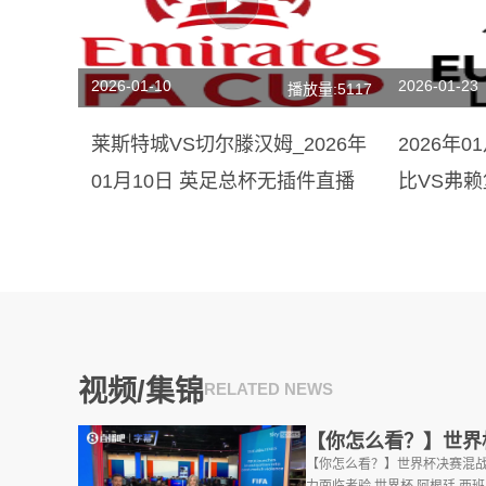
2026-01-10
2026-01-23
播放量:5117
莱斯特城VS切尔滕汉姆_2026年
2026年
01月10日 英足总杯无插件直播
比VS弗赖
视频/集锦
RELATED NEWS
【你怎么看？】世界杯决赛混战