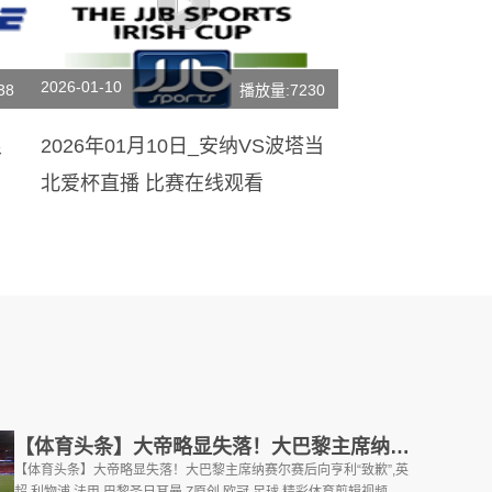
2026-01-10
38
播放量:7230
浪
2026年01月10日_安纳VS波塔当
北爱杯直播 比赛在线观看
【体育头条】大帝略显失落！大巴黎主席纳赛尔赛后向亨利“致歉”
【体育头条】大帝略显失落！大巴黎主席纳赛尔赛后向亨利“致歉”,英