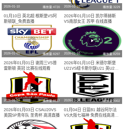
2026-01-10
2026-01-10
播放量:4720
播放量:3229
01月10日 英北超:根斯堡VS阿
2026年01月10日 凯尔蒂赫斯
斯顿联_免费直播
VS南部女王 苏甲 在线直播
2026-01-01
2026-01-10
播放量:8297
播放量:8259
2026年01月01日 谢周三VS普
2026年01月10日 米德尔斯堡
雷斯顿 英冠 比赛在线观看
U21VS纽卡斯尔联U21 英U21
在线直播
2026-01-03
2026-01-04
播放量:8517
播放量:2002
2026年01月03日 CSAU20VS
01月04日 日篮B1 越谷阿尔法
美国SP青年队 圣青杯 高清直播
VS大阪七福神 免费在线高清直
播