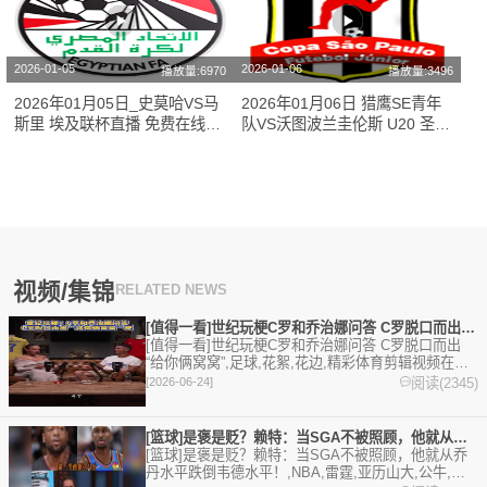
2026-01-05
2026-01-06
播放量:6970
播放量:3496
2026年01月05日_史莫哈VS马
2026年01月06日 猎鹰SE青年
斯里 埃及联杯直播 免费在线高
队VS沃图波兰圭伦斯 U20 圣青
清直播
杯[免费直播]
视频/集锦
RELATED NEWS
[值得一看]世纪玩梗C罗和乔治娜问答 C罗脱口而出“给你俩窝
[值得一看]世纪玩梗C罗和乔治娜问答 C罗脱口而出
“给你俩窝窝”,足球,花絮,花边,精彩体育剪辑视频在线
播放。本站提供最全的篮球视频足球视频,集锦,录
阅读(2345)
[2026-06-24]
像。
[篮球]是褒是贬？赖特：当SGA不被照顾，他就从乔丹水平跌倒
[篮球]是褒是贬？赖特：当SGA不被照顾，他就从乔
丹水平跌倒韦德水平！,NBA,雷霆,亚历山大,公牛,乔