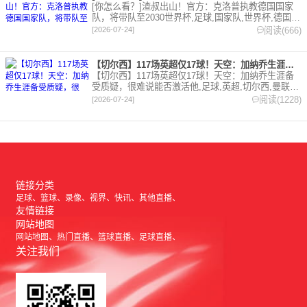
[你怎么看？]渣叔出山！官方：克洛普执教德国国家
队，将带队至2030世界杯,足球,国家队,世界杯,德国,
克洛普,利物浦。欢迎收藏本站，24小时为你更新最新
阅读(666)
[2026-07-24]
的足球，篮球体育资讯。
【切尔西】117场英超仅17球！天空：加纳乔生涯备受质疑，很
【切尔西】117场英超仅17球！天空：加纳乔生涯备
受质疑，很难说能否激活他,足球,英超,切尔西,曼联,
阿斯顿维拉。欢迎收藏本站，24小时为你更新最新的
阅读(1228)
[2026-07-24]
足球，篮球体育资讯。
链接分类
足球
篮球
录像
视界
快讯
其他直播
友情链接
网站地图
网站地图
热门直播
篮球直播
足球直播
关注我们