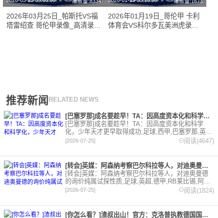
2026-03-25 09:00:00
2026-01-19 05:10:00
播放量:8334
播放量:1673
2026年03月25日_帕斯托VS福
2026年01月19日_哥伦甲 卡利
塔雷绍查 哥伦甲录像_高清录像
体育会VS科尔多瓦美洲虎录像_
【全场回放】
全场录像【视频集锦】
推荐新闻
RELATED NEWS
[巴塞罗那]成名要趁早！TA：因高度资本化和科学化，少年天才
[巴塞罗那]成名要趁早！TA：因高度资本化和科学
化，少年天才更早取得成功,足球,西甲,巴塞罗那,英
超,意甲,德甲,法甲。欢迎收藏本站，24小时为你更新
阅读(4647)
[2026-07-25]
最新的足球，篮球体育资讯。
[转会]英媒：阿森纳考察巴尔科拉等人，对迪奥曼德的询价纯属试
[转会]英媒：阿森纳考察巴尔科拉等人，对迪奥曼德
的询价纯属试探性质,足球,英超,德甲,RB莱比锡,阿森
纳,转会,法甲,巴黎圣日耳曼。欢迎收藏本站，24小时
阅读(1824)
[2026-07-25]
为你更新最新的足球，篮球体育资讯。
[你怎么看？]渣叔出山！官方：克洛普执教德国国家队，将带队至