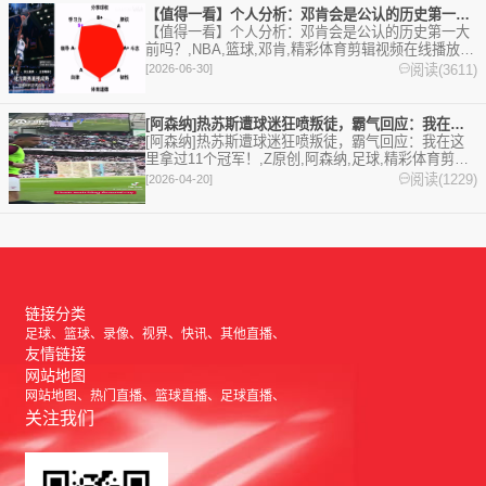
【值得一看】个人分析：邓肯会是公认的历史第一大前吗？
【值得一看】个人分析：邓肯会是公认的历史第一大
前吗？,NBA,篮球,邓肯,精彩体育剪辑视频在线播放。
本站提供最全的篮球视频足球视频,集锦,录像。
阅读(3611)
[2026-06-30]
[阿森纳]热苏斯遭球迷狂喷叛徒，霸气回应：我在这里拿过11个
[阿森纳]热苏斯遭球迷狂喷叛徒，霸气回应：我在这
里拿过11个冠军！,Z原创,阿森纳,足球,精彩体育剪辑
视频在线播放。本站提供最全的篮球视频足球视频,集
阅读(1229)
[2026-04-20]
锦,录像。
链接分类
足球
篮球
录像
视界
快讯
其他直播
友情链接
网站地图
网站地图
热门直播
篮球直播
足球直播
关注我们