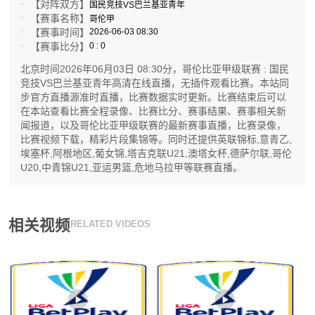
【对阵双方】
国民竞技VS巴兰基亚青年
【赛事名称】
哥伦甲
【赛事时间】
2026-06-03 08:30
【赛事比分】
0 : 0
北京时间2026年06月03日 08:30分，哥伦比亚甲级联赛 : 国民
竞技VS巴兰基亚青年高清在线直播，无插件观看比赛。本站同
步官方直播源准时直播，比赛数据实时更新。比赛结束后可以
在本站查看比赛全程录像、比赛比分、赛事结果、赛事相关新
闻报道，以及哥伦比亚甲级联赛的最新赛事直播，比赛录像，
比赛视频下载，精彩片段集锦等。同时还提供英联锦标,意青乙,
埃塞杯,阿根地区,葡女锦,塔吉克联U21,澳塔女杯,德萨尔联,哥伦
U20,中青锦U21,亚运男篮,危地马拉甲等联赛直播。
相关视频
RELATED VIDEOS