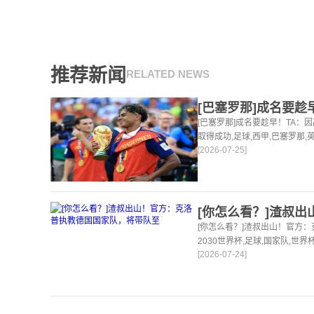
推荐新闻
RELATED NEWS
[巴塞罗那]成名要趁早！TA
取得成功,足球,西甲,巴塞罗那,
[2026-07-25]
24小时为你更新最新的足球，
[你怎么看？]渣叔出山！官方
2030世界杯,足球,国家队,世
[2026-07-24]
站，24小时为你更新最新的足