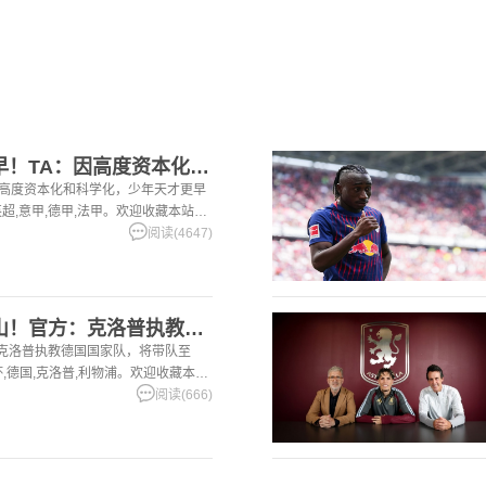
[巴塞罗那]成名要趁早！TA：因高度资本化和科学化，少年天才
：因高度资本化和科学化，少年天才更早
英超,意甲,德甲,法甲。欢迎收藏本站，
篮球体育资讯。
阅读(4647)
[你怎么看？]渣叔出山！官方：克洛普执教德国国家队，将带队至
：克洛普执教德国国家队，将带队至
界杯,德国,克洛普,利物浦。欢迎收藏本
球，篮球体育资讯。
阅读(666)