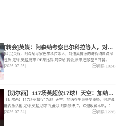
[转会]英媒：阿森纳考察巴尔科拉等人，对迪奥曼德的询价纯属试
[转会]英媒：阿森纳考察巴尔科拉等人，对迪奥曼德的询价纯属试探
性质,足球,英超,德甲,RB莱比锡,阿森纳,转会,法甲,巴黎圣日耳曼。欢
[2026-07-25]
迎收藏本站，24小时为你更新最新的足球，篮球体育资讯。
阅读(1824)
【切尔西】117场英超仅17球！天空：加纳乔生涯备受质疑，很
【切尔西】117场英超仅17球！天空：加纳乔生涯备受质疑，很难说
能否激活他,足球,英超,切尔西,曼联,阿斯顿维拉。欢迎收藏本站，24
[2026-07-24]
小时为你更新最新的足球，篮球体育资讯。
阅读(1228)