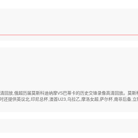
录像高清回放,俄超历届莫斯科迪纳摩VS巴蒂卡的历史交锋录像高清回放。莫
供英议北,印尼总杯,澳首U23,乌拉乙,摩洛女超,萨尔杯,南非后备,立陶U