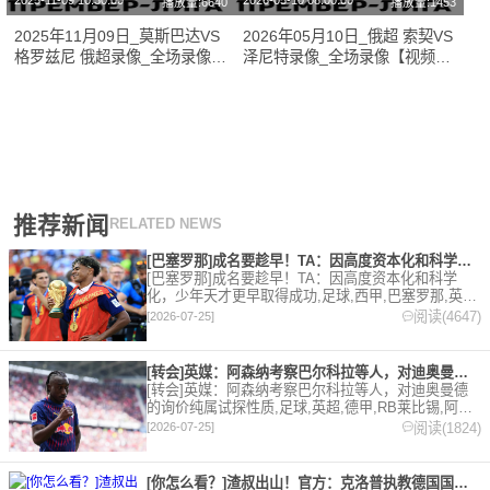
2025-11-09 10:30:00
2026-05-10 08:00:00
播放量:6640
播放量:1453
2025年11月09日_莫斯巴达VS
2026年05月10日_俄超 索契VS
格罗兹尼 俄超录像_全场录像
泽尼特录像_全场录像【视频集
【视频集锦】
锦】
推荐新闻
RELATED NEWS
[巴塞罗那]成名要趁早！TA：因高度资本化和科学化，少年天才
[巴塞罗那]成名要趁早！TA：因高度资本化和科学
化，少年天才更早取得成功,足球,西甲,巴塞罗那,英
超,意甲,德甲,法甲。欢迎收藏本站，24小时为你更新
阅读(4647)
[2026-07-25]
最新的足球，篮球体育资讯。
[转会]英媒：阿森纳考察巴尔科拉等人，对迪奥曼德的询价纯属试
[转会]英媒：阿森纳考察巴尔科拉等人，对迪奥曼德
的询价纯属试探性质,足球,英超,德甲,RB莱比锡,阿森
纳,转会,法甲,巴黎圣日耳曼。欢迎收藏本站，24小时
阅读(1824)
[2026-07-25]
为你更新最新的足球，篮球体育资讯。
[你怎么看？]渣叔出山！官方：克洛普执教德国国家队，将带队至