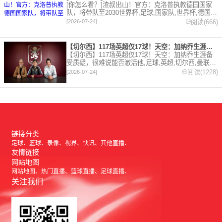
[你怎么看？]渣叔出山！官方：克洛普执教德国国家
队，将带队至2030世界杯,足球,国家队,世界杯,德国,
克洛普,利物浦。欢迎收藏本站，24小时为你更新最新
阅读(666)
[2026-07-24]
的足球，篮球体育资讯。
【切尔西】117场英超仅17球！天空：加纳乔生涯备受质疑，很
【切尔西】117场英超仅17球！天空：加纳乔生涯备
受质疑，很难说能否激活他,足球,英超,切尔西,曼联,
阿斯顿维拉。欢迎收藏本站，24小时为你更新最新的
阅读(1228)
[2026-07-24]
足球，篮球体育资讯。
链接分类
足球
篮球
录像
视界
快讯
其他直播
友情链接
网站地图
网站地图
热门直播
篮球直播
足球直播
关注我们